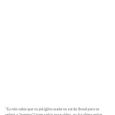
"Eu não sabia que os piá (gíria usada no sul do Brasil para se
referir a "menino") iriam soltar esse vídeo, eu fui vítima entre