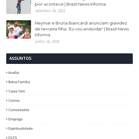
pior acontece | Brazil News Informa
setembro 28, 2022
Neymar e Bruna Biancardi anunciam gravidez
de terceira filha: 'Eu vou endoidar' | Brazil News
Informa
junho 16, 2026
ASSUNTOS
Auxílio
Bolsa Família
Caixa Tem
Crimes
Curiosidades
Emprego
Espiritualidade
FGTS