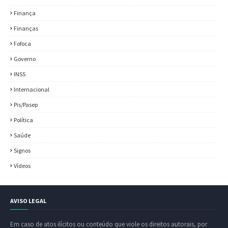
Finança
Finanças
Fofoca
Governo
INSS
Internacional
Pis/Pasep
Política
Saúde
Signos
Vídeos
AVISO LEGAL
Em caso de atos ilícitos ou conteúdo que viole os direitos autorais, por