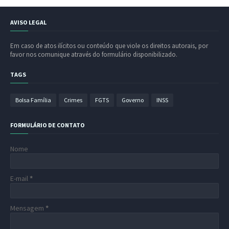
AVISO LEGAL
Em caso de atos ilícitos ou conteúdo que viole os direitos autorais, por
favor nos comunique através do formulário disponibilizado.
TAGS
Bolsa Família
Crimes
FGTS
Governo
INSS
FORMULÁRIO DE CONTATO
Nome
E-mail
*
Mensagem
*