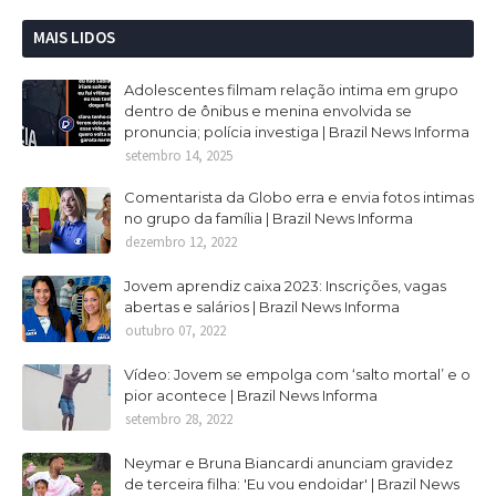
MAIS LIDOS
Adolescentes filmam relação intima em grupo
dentro de ônibus e menina envolvida se
pronuncia; polícia investiga | Brazil News Informa
setembro 14, 2025
Comentarista da Globo erra e envia fotos intimas
no grupo da família | Brazil News Informa
dezembro 12, 2022
Jovem aprendiz caixa 2023: Inscrições, vagas
abertas e salários | Brazil News Informa
outubro 07, 2022
Vídeo: Jovem se empolga com ‘salto mortal’ e o
pior acontece | Brazil News Informa
setembro 28, 2022
Neymar e Bruna Biancardi anunciam gravidez
de terceira filha: 'Eu vou endoidar' | Brazil News