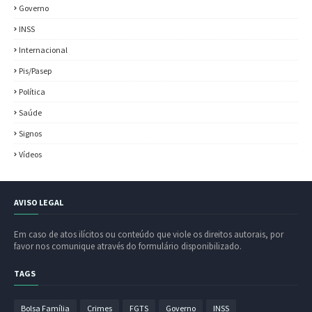
Governo
INSS
Internacional
Pis/Pasep
Política
Saúde
Signos
Vídeos
AVISO LEGAL
Em caso de atos ilícitos ou conteúdo que viole os direitos autorais, por
favor nos comunique através do formulário disponibilizado.
TAGS
Bolsa Família
Crimes
FGTS
Governo
INSS