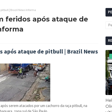
 pitbull | Brazil News Informa
P
am feridos após ataque de
Informa
R
s após ataque de pitbull | Brazil News
Hel
 após serem atacados por um cachorro da raça pitbull, na
Oli
baquara, zona sul de São Paulo.