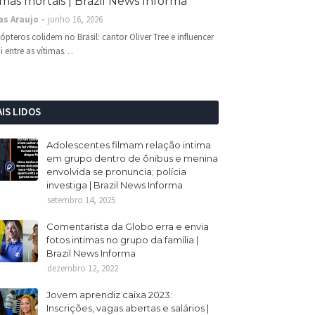
imas mortais | Brazil News Informa
as Araujo
junho 16, 2026
cópteros colidem no Brasil: cantor Oliver Tree e influencer
i entre as vítimas…
IS LIDOS
Adolescentes filmam relação intima
em grupo dentro de ônibus e menina
envolvida se pronuncia; polícia
investiga | Brazil News Informa
setembro 14, 2025
Comentarista da Globo erra e envia
fotos intimas no grupo da família |
Brazil News Informa
dezembro 12, 2022
Jovem aprendiz caixa 2023:
Inscrições, vagas abertas e salários |