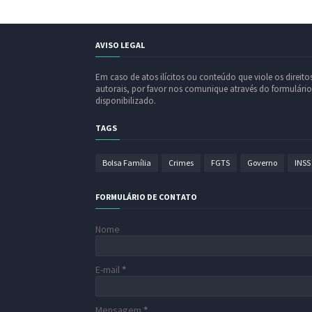
AVISO LEGAL
Em caso de atos ilícitos ou conteúdo que viole os direito
autorais, por favor nos comunique através do formulário
disponibilizado.
TAGS
Bolsa Família
Crimes
FGTS
Governo
INSS
FORMULÁRIO DE CONTATO
Nome
E-mail
*
Mensagem
*