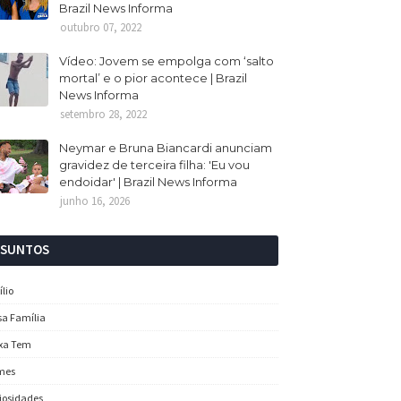
Brazil News Informa
outubro 07, 2022
Vídeo: Jovem se empolga com ‘salto
mortal’ e o pior acontece | Brazil
News Informa
setembro 28, 2022
Neymar e Bruna Biancardi anunciam
gravidez de terceira filha: 'Eu vou
endoidar' | Brazil News Informa
junho 16, 2026
SSUNTOS
ílio
sa Família
xa Tem
mes
iosidades