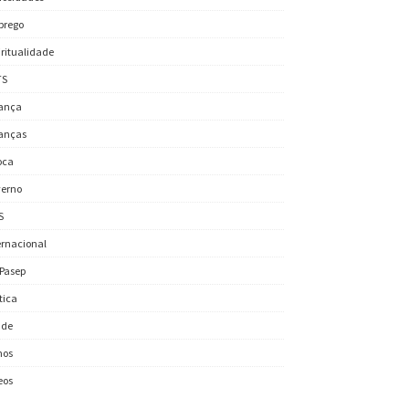
prego
iritualidade
TS
ança
anças
oca
erno
S
ernacional
/Pasep
ítica
úde
nos
eos