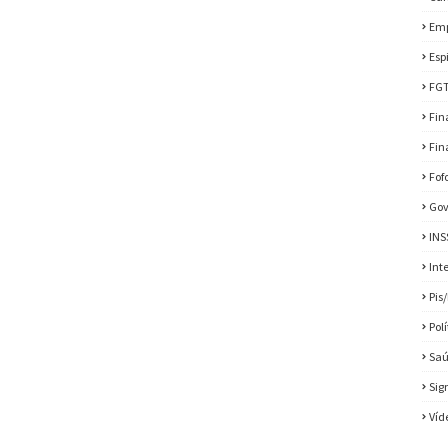
Em
Esp
FG
Fin
Fin
Fof
Gov
INS
Int
Pis
Pol
Sa
Sig
Víd