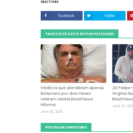
REACTIONS
Facebook
Twitter
TALVEZ VOCÊ GOSTE DESTAS POSTAGENS
Médicos que atenderam apenas
Zé Felipe 
Bolsonaro por dois meses
Virginia d
relatam calote| Brazil News
Brazil New
Informa
June 15, 202
June 16, 2026
POSTAR UM COMENTÁRIO