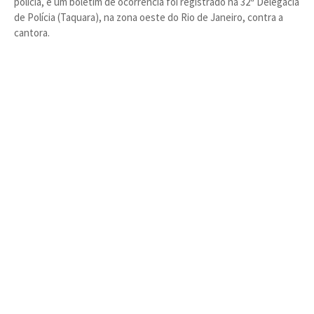
polícia, e um boletim de ocorrência foi registrado na 32ª Delegacia
de Polícia (Taquara), na zona oeste do Rio de Janeiro, contra a
cantora.