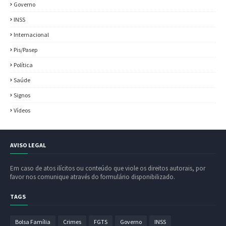
Governo
INSS
Internacional
Pis/Pasep
Política
Saúde
Signos
Vídeos
AVISO LEGAL
Em caso de atos ilícitos ou conteúdo que viole os direitos autorais, por
favor nos comunique através do formulário disponibilizado.
TAGS
Bolsa Família
Crimes
FGTS
Governo
INSS