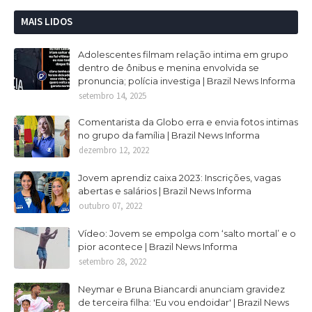
MAIS LIDOS
Adolescentes filmam relação intima em grupo
dentro de ônibus e menina envolvida se
pronuncia; polícia investiga | Brazil News Informa
setembro 14, 2025
Comentarista da Globo erra e envia fotos intimas
no grupo da família | Brazil News Informa
dezembro 12, 2022
Jovem aprendiz caixa 2023: Inscrições, vagas
abertas e salários | Brazil News Informa
outubro 07, 2022
Vídeo: Jovem se empolga com ‘salto mortal’ e o
pior acontece | Brazil News Informa
setembro 28, 2022
Neymar e Bruna Biancardi anunciam gravidez
de terceira filha: 'Eu vou endoidar' | Brazil News