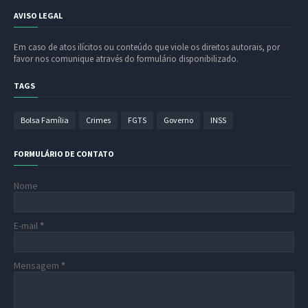
AVISO LEGAL
Em caso de atos ilícitos ou conteúdo que viole os direitos autorais, por
favor nos comunique através do formulário disponibilizado.
TAGS
Bolsa Família
Crimes
FGTS
Governo
INSS
FORMULÁRIO DE CONTATO
Nome
E-mail
*
Mensagem
*