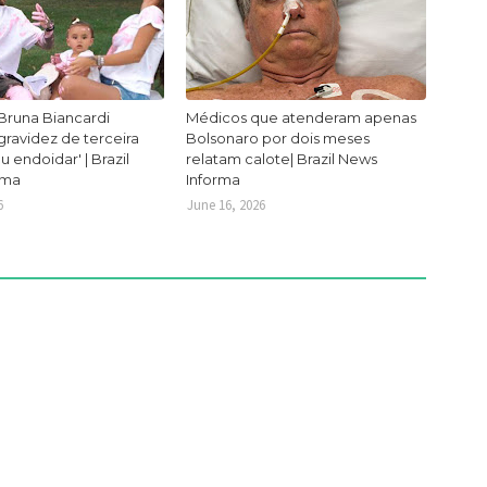
Bruna Biancardi
Médicos que atenderam apenas
ravidez de terceira
Bolsonaro por dois meses
ou endoidar' | Brazil
relatam calote| Brazil News
rma
Informa
6
June 16, 2026