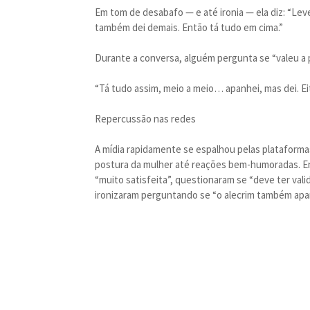
Em tom de desabafo — e até ironia — ela diz: “Leve
também dei demais. Então tá tudo em cima.”
Durante a conversa, alguém pergunta se “valeu a 
“Tá tudo assim, meio a meio… apanhei, mas dei. Eit
Repercussão nas redes
A mídia rapidamente se espalhou pelas plataforma
postura da mulher até reações bem-humoradas. En
“muito satisfeita”, questionaram se “deve ter val
ironizaram perguntando se “o alecrim também apa