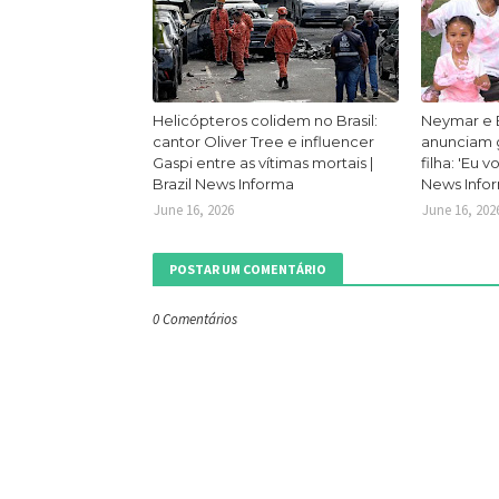
Helicópteros colidem no Brasil:
Neymar e 
cantor Oliver Tree e influencer
anunciam g
Gaspi entre as vítimas mortais |
filha: 'Eu v
Brazil News Informa
News Info
June 16, 2026
June 16, 202
POSTAR UM COMENTÁRIO
0 Comentários