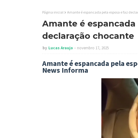
Página inicial
Amante é espancada pela esposa e faz decl
Amante é espancada p
declaração chocante
by
Lucas Araujo
novembro 17, 2025
Amante é espancada pela espos
News Informa