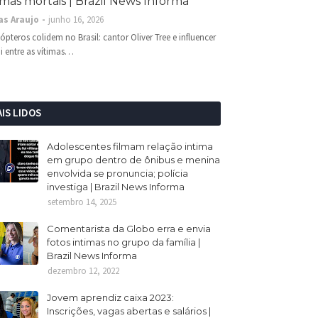
imas mortais | Brazil News Informa
as Araujo
junho 16, 2026
cópteros colidem no Brasil: cantor Oliver Tree e influencer
i entre as vítimas…
IS LIDOS
Adolescentes filmam relação intima
em grupo dentro de ônibus e menina
envolvida se pronuncia; polícia
investiga | Brazil News Informa
setembro 14, 2025
Comentarista da Globo erra e envia
fotos intimas no grupo da família |
Brazil News Informa
dezembro 12, 2022
Jovem aprendiz caixa 2023:
Inscrições, vagas abertas e salários |