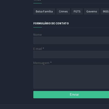
Bolsa Família
Crimes
FGTS
Governo
INSS
FORMULÁRIO DE CONTATO
Nome
E-mail
*
Mensagem
*