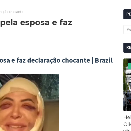
aração chocante
P
ela esposa e faz
R
a e faz declaração chocante | Brazil
Hel
Oli