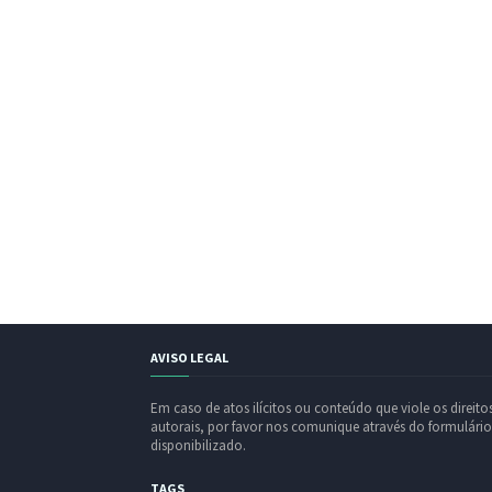
AVISO LEGAL
Em caso de atos ilícitos ou conteúdo que viole os direito
autorais, por favor nos comunique através do formulário
disponibilizado.
TAGS