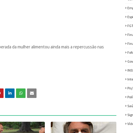
Em
Esp
FG
Fin
Fin
sperada da mulher alimentou ainda mais a repercussão nas
Fof
Gov
INS
Int
Pis
Pol
Sa
Sig
Víd