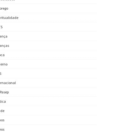
prego
iritualidade
TS
ança
anças
oca
erno
S
ernacional
/Pasep
ítica
úde
nos
eos