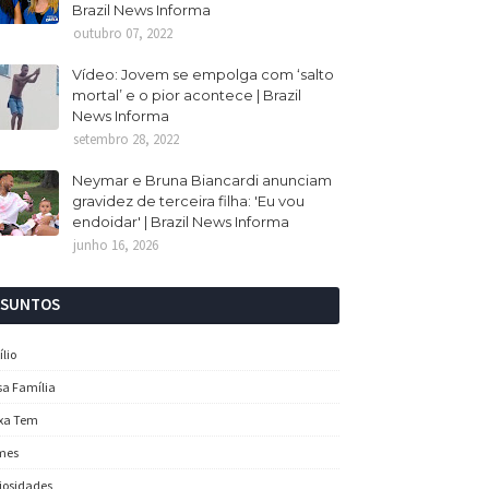
Brazil News Informa
outubro 07, 2022
Vídeo: Jovem se empolga com ‘salto
mortal’ e o pior acontece | Brazil
News Informa
setembro 28, 2022
Neymar e Bruna Biancardi anunciam
gravidez de terceira filha: 'Eu vou
endoidar' | Brazil News Informa
junho 16, 2026
SSUNTOS
ílio
sa Família
xa Tem
mes
iosidades