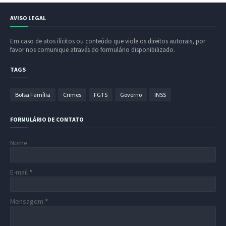
AVISO LEGAL
Em caso de atos ilícitos ou conteúdo que viole os direitos autorais, por
favor nos comunique através do formulário disponibilizado.
TAGS
Bolsa Família
Crimes
FGTS
Governo
INSS
FORMULÁRIO DE CONTATO
Nome
E-mail
*
Mensagem
*