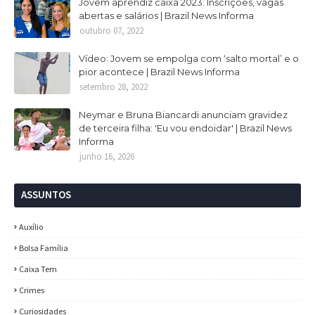
Jovem aprendiz caixa 2023: Inscrições, vagas
abertas e salários | Brazil News Informa
outubro 07, 2022
Vídeo: Jovem se empolga com ‘salto mortal’ e o
pior acontece | Brazil News Informa
setembro 28, 2022
Neymar e Bruna Biancardi anunciam gravidez
de terceira filha: 'Eu vou endoidar' | Brazil News
Informa
junho 16, 2026
ASSUNTOS
Auxílio
Bolsa Família
Caixa Tem
Crimes
Curiosidades