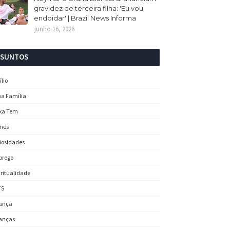
gravidez de terceira filha: 'Eu vou
endoidar' | Brazil News Informa
junho 16, 2026
SSUNTOS
ílio
sa Família
xa Tem
mes
iosidades
prego
iritualidade
TS
ança
anças