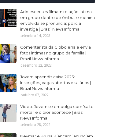
Adolescentes filmam relação intima
em grupo dentro de ônibus e menina
envolvida se pronuncia; polícia
investiga | Brazil News Informa
setembro 14, 2025
Comentarista da Globo erra e envia
fotos intimas no grupo da família |
Brazil News Informa
dezembro 12, 2022
Jovem aprendiz caixa 2023:
Inscrições, vagas abertas e salários |
Brazil News Informa
outubro 07, 2022
Vídeo: Jovem se empolga com ‘salto
mortal’ e o pior acontece | Brazil
News Informa
setembro 28, 2022
Neymar e Bruna Biancardi anunciam