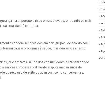
Fof
Gov
INS
gurança maior porque o risco é mais elevado, enquanto os mais
Int
sua totalidade”, continua.
Pis
Pol
alimentos podem ser divididos em dois grupos, de acordo com
Sa
o costumam causar problemas à saúde, mas deixam o alimento
Sig
Víd
nicas, que afetam a saúde dos consumidores e causam dor de
do a empresa processa o alimento e aplica mecanismos de
dade ou pelo uso de aditivos químicos, como conservantes,
.