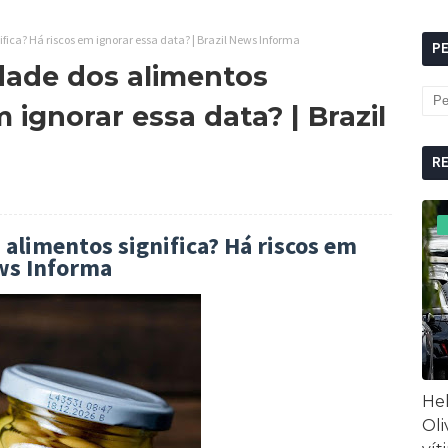
fica? Há riscos em ignorar essa data? | Brazil News Informa
P
idade dos alimentos
m ignorar essa data? | Brazil
R
 alimentos significa? Há riscos em
ews Informa
Hel
Oli