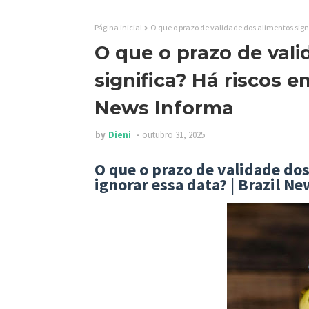
Página inicial
O que o prazo de validade dos alimentos signi
O que o prazo de val
significa? Há riscos e
News Informa
by
Dieni
outubro 31, 2025
O que o prazo de validade dos
ignorar essa data? | Brazil N