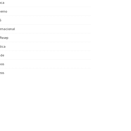
oca
erno
S
ernacional
/Pasep
ítica
úde
nos
eos