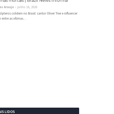
imas mortais | Brazil News Informa
as Araujo
junho 16, 2026
cópteros colidem no Brasil: cantor Oliver Tree e influencer
i entre as vítimas…
IS LIDOS