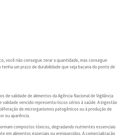
co, você não consegue zerar a quantidade, mas consegue
to tenha um prazo de durabilidade que seja bacana do ponto de
s de validade de alimentos da Agência Nacional de Vigilância
e validade vencido representa riscos sérios à saúde. A ingestão
roliferação de microrganismos patogênicos ou à produção de
or ou aparência.
 formam compostos tóxicos, degradando nutrientes essenciais
nte em alimentos especiais ou enriquecidos. A comercialização