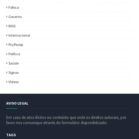
Fofoca
Governo
INSS
Internacional
Pis/Pasep
Política
Saúde
Signos
Vídeos
AVISO LEGAL
Em caso de atos ilícitos ou conteúdo que viole os direitos autorais, por
favor nos comunique através do formulário disponibilizado.
TAGS