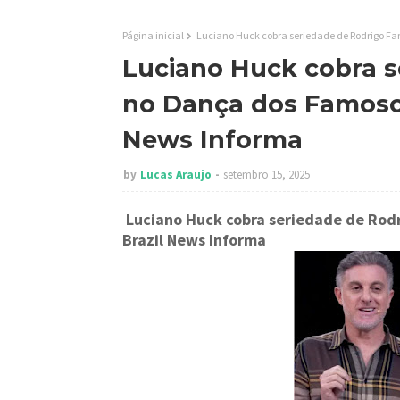
Página inicial
Luciano Huck cobra seriedade de Rodrigo Fa
Luciano Huck cobra s
no Dança dos Famosos
News Informa
by
Lucas Araujo
setembro 15, 2025
Luciano Huck cobra seriedade de Rodr
Brazil News Informa