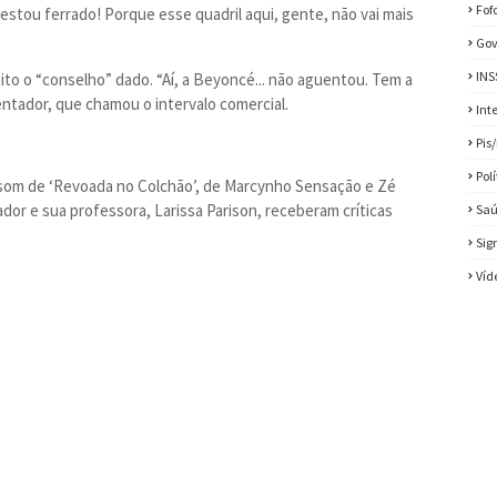
Fof
estou ferrado! Porque esse quadril aqui, gente, não vai mais
Gov
INS
o o “conselho” dado. “Aí, a Beyoncé... não aguentou. Tem a
ntador, que chamou o intervalo comercial.
Int
Pis
Pol
o som de ‘Revoada no Colchão’, de Marcynho Sensação e Zé
dor e sua professora, Larissa Parison, receberam críticas
Sa
Sig
Víd