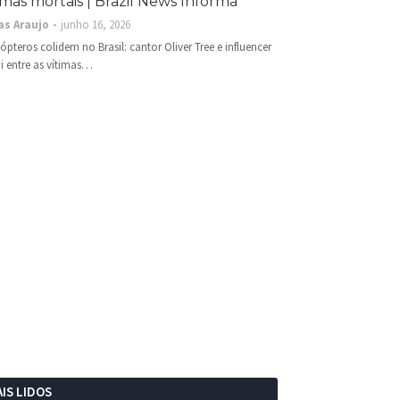
imas mortais | Brazil News Informa
as Araujo
junho 16, 2026
cópteros colidem no Brasil: cantor Oliver Tree e influencer
i entre as vítimas…
IS LIDOS