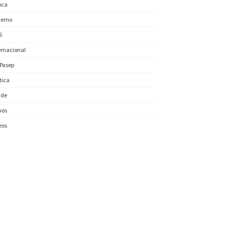
oca
erno
S
ernacional
/Pasep
ítica
úde
nos
eos