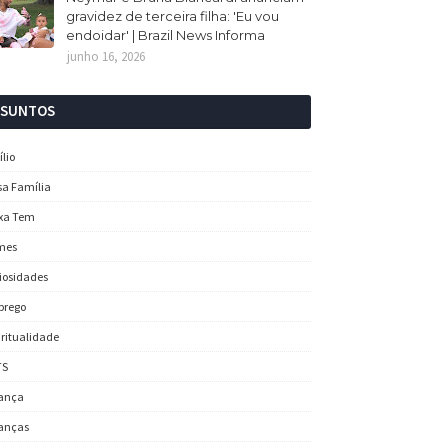
gravidez de terceira filha: 'Eu vou
endoidar' | Brazil News Informa
junho 16, 2026
SSUNTOS
ílio
sa Família
xa Tem
mes
iosidades
prego
iritualidade
TS
ança
anças