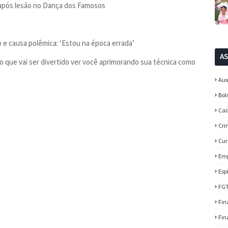
 após lesão no Dança dos Famosos
e causa polêmica: ‘Estou na época errada’
A
cho que vai ser divertido ver você aprimorando sua técnica como
Aux
Bol
Cai
Cri
Cur
Em
Esp
FG
Fin
Fin