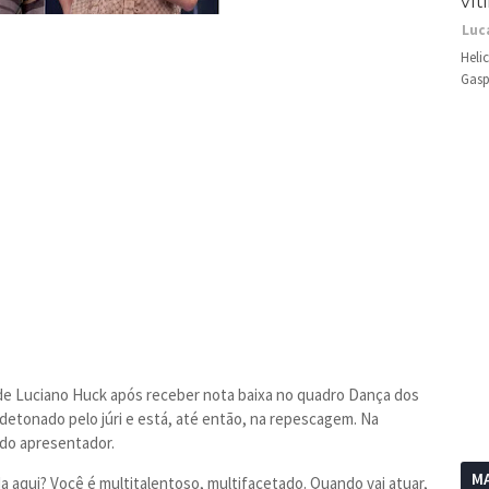
vít
Luc
Heli
Gasp
 de Luciano Huck após receber nota baixa no quadro Dança dos
detonado pelo júri e está, até então, na repescagem. Na
 do apresentador.
MA
a aqui? Você é multitalentoso, multifacetado. Quando vai atuar,