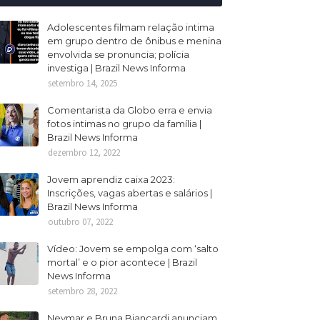
Adolescentes filmam relação intima
em grupo dentro de ônibus e menina
envolvida se pronuncia; polícia
investiga | Brazil News Informa
setembro 14, 2025
Comentarista da Globo erra e envia
fotos intimas no grupo da família |
Brazil News Informa
dezembro 12, 2022
Jovem aprendiz caixa 2023:
Inscrições, vagas abertas e salários |
Brazil News Informa
outubro 07, 2022
Vídeo: Jovem se empolga com ‘salto
mortal’ e o pior acontece | Brazil
News Informa
setembro 28, 2022
Neymar e Bruna Biancardi anunciam