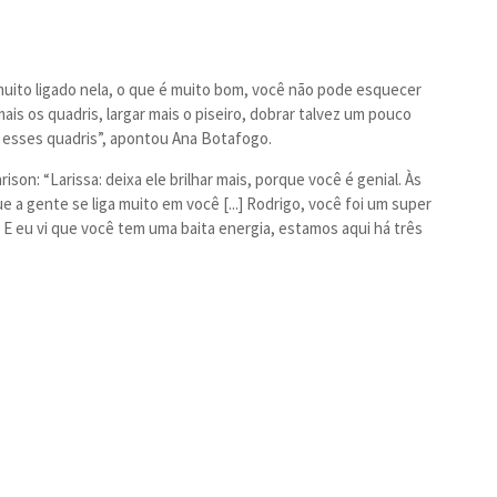
uito ligado nela, o que é muito bom, você não pode esquecer
is os quadris, largar mais o piseiro, dobrar talvez um pouco
is esses quadris”, apontou Ana Botafogo.
son: “Larissa: deixa ele brilhar mais, porque você é genial. Às
e a gente se liga muito em você [...] Rodrigo, você foi um super
E eu vi que você tem uma baita energia, estamos aqui há três