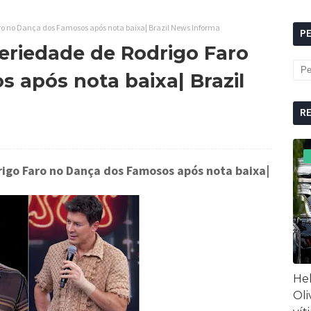
ro no Dança dos Famosos após nota baixa| Brazil News Informa
P
eriedade de Rodrigo Faro
 após nota baixa| Brazil
R
igo Faro no Dança dos Famosos após nota baixa
|
Hel
Oli