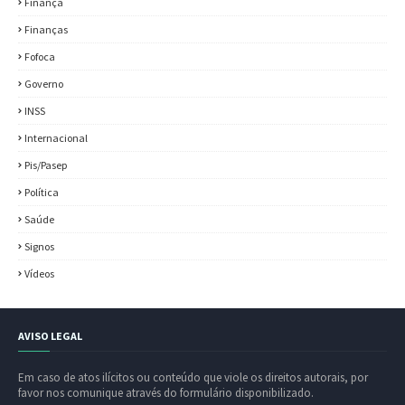
Finança
Finanças
Fofoca
Governo
INSS
Internacional
Pis/Pasep
Política
Saúde
Signos
Vídeos
AVISO LEGAL
Em caso de atos ilícitos ou conteúdo que viole os direitos autorais, por
favor nos comunique através do formulário disponibilizado.