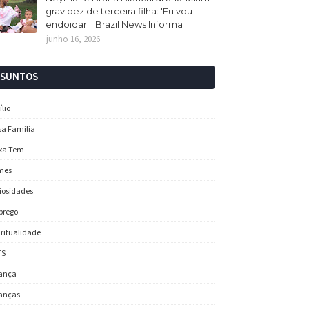
gravidez de terceira filha: 'Eu vou
endoidar' | Brazil News Informa
junho 16, 2026
SSUNTOS
ílio
sa Família
xa Tem
mes
iosidades
prego
iritualidade
TS
ança
anças