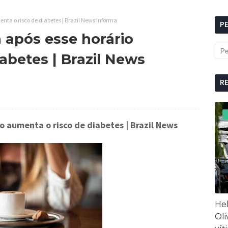
ta o risco de diabetes | Brazil News Informa
P
após esse horário
abetes | Brazil News
R
o aumenta o risco de diabetes
| Brazil News
Hel
Oli