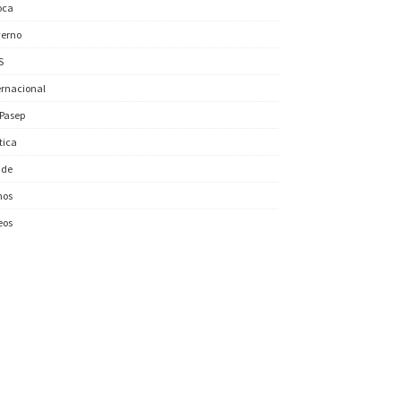
oca
erno
S
ernacional
/Pasep
ítica
úde
nos
eos