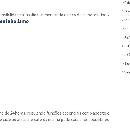
Fof
Gov
nsibilidade à insulina, aumentando o risco de diabetes tipo 2.
 metabolismo
INS
Int
Pis
Pol
Sa
Sig
Víd
no de 24 horas, regulando funções essenciais como apetite e
 ciclo ao atrasar o café da manhã pode causar desequilíbrios