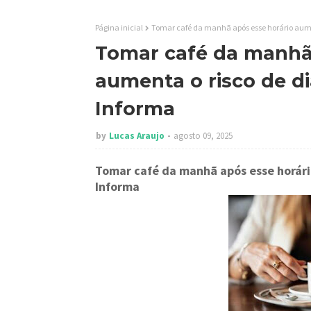
Página inicial
Tomar café da manhã após esse horário aumen
Tomar café da manhã 
aumenta o risco de di
Informa
by
Lucas Araujo
agosto 09, 2025
Tomar café da manhã após esse horári
Informa