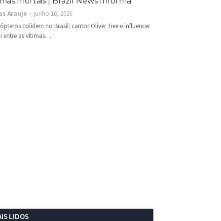
imas mortais | Brazil News Informa
as Araujo
junho 16, 2026
cópteros colidem no Brasil: cantor Oliver Tree e influencer
i entre as vítimas…
IS LIDOS