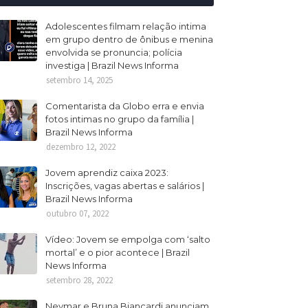
Adolescentes filmam relação intima
em grupo dentro de ônibus e menina
envolvida se pronuncia; polícia
investiga | Brazil News Informa
setembro 14, 2025
Comentarista da Globo erra e envia
fotos intimas no grupo da família |
Brazil News Informa
dezembro 12, 2022
Jovem aprendiz caixa 2023:
Inscrições, vagas abertas e salários |
Brazil News Informa
outubro 07, 2022
Vídeo: Jovem se empolga com ‘salto
mortal’ e o pior acontece | Brazil
News Informa
setembro 28, 2022
Neymar e Bruna Biancardi anunciam