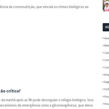
iência da crononutrição, que vincula os ritmos biológicos ao
A
Aux
Bol
Cai
Cri
Cur
Em
Esp
FG
ão crítico?
Fin
da manhã após as 9h pode desregular o relógio biológico. Isso
Fin
o mecanismos de emergência como a gliconeogênese, que eleva