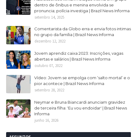
dentro de ônibus e menina envolvida se
pronuncia; polícia investiga | Brazil News Informa
setembro 14, 2025
Comentarista da Globo erra e envia fotos intimas
no grupo da família | Brazil News Informa
dezembro 12, 2022
Jovem aprendiz caixa 2023: Inscrições, vagas
abertas e salários | Brazil News Informa
outubro 07, 2022
Vídeo: Jovem se empolga com ‘salto mortal’ e o
pior acontece | Brazil News Informa
setembro 28, 2022
Neymar e Bruna Biancardi anunciam gravidez
de terceira filha: 'Eu vou endoidar' | Brazil News
Informa
junho 16, 2026
ASSUNTOS