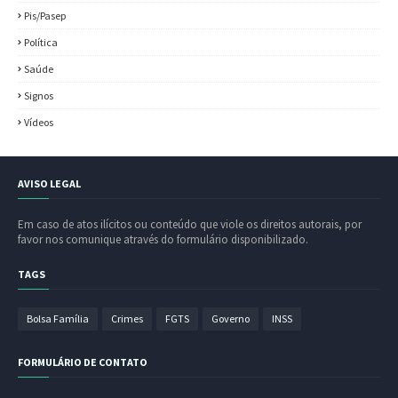
Pis/Pasep
Política
Saúde
Signos
Vídeos
AVISO LEGAL
Em caso de atos ilícitos ou conteúdo que viole os direitos autorais, por
favor nos comunique através do formulário disponibilizado.
TAGS
Bolsa Família
Crimes
FGTS
Governo
INSS
FORMULÁRIO DE CONTATO