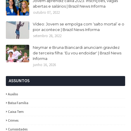
Jovem aprendiz caixa 2023: Inscrições, vagas
abertas e salários | Brazil News Informa
outubro 07, 2022
Vídeo: Jovem se empolga com ‘salto mortal’ e o
pior acontece | Brazil News Informa
setembro 28, 2022
Neymar e Bruna Biancardi anunciam gravidez
de terceira filha: 'Eu vou endoidar' | Brazil News
Informa
junho 16, 2026
ASSUNTOS
Auxílio
Bolsa Família
Caixa Tem
Crimes
Curiosidades