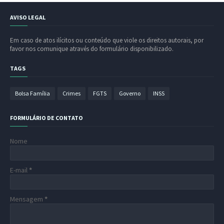
AVISO LEGAL
Em caso de atos ilícitos ou conteúdo que viole os direitos autorais, por
favor nos comunique através do formulário disponibilizado.
TAGS
Bolsa Família
Crimes
FGTS
Governo
INSS
FORMULÁRIO DE CONTATO
Nome
E-mail
*
Mensagem
*