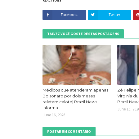
REACTIONS
Facebook
Twitter
TALVEZ VOCÊ GOSTE DESTAS POSTAGENS
Médicos que atenderam apenas
Zé Felipe 
Bolsonaro por dois meses
Virginia d
relatam calote| Brazil News
Brazil New
Informa
June 15, 202
June 16, 2026
POSTAR UM COMENTÁRIO