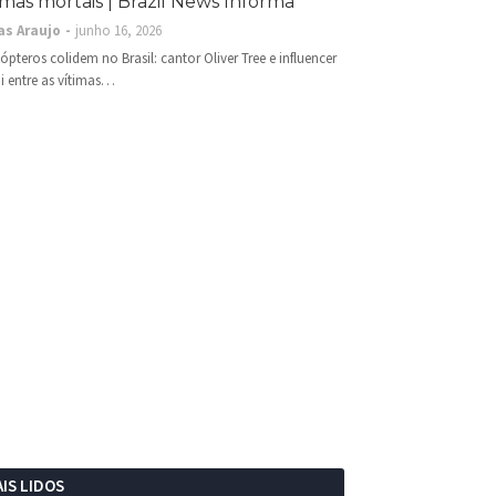
imas mortais | Brazil News Informa
as Araujo
junho 16, 2026
cópteros colidem no Brasil: cantor Oliver Tree e influencer
i entre as vítimas…
IS LIDOS