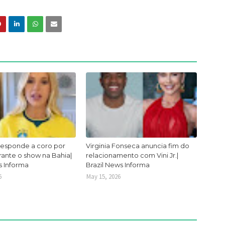
responde a coro por
Virginia Fonseca anuncia fim do
urante o show na Bahia|
relacionamento com Vini Jr.|
s Informa
Brazil News Informa
6
May 15, 2026