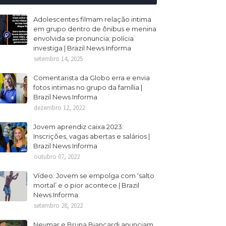
Adolescentes filmam relação intima
em grupo dentro de ônibus e menina
envolvida se pronuncia; polícia
investiga | Brazil News Informa
setembro 14, 2025
Comentarista da Globo erra e envia
fotos intimas no grupo da família |
Brazil News Informa
dezembro 12, 2022
Jovem aprendiz caixa 2023:
Inscrições, vagas abertas e salários |
Brazil News Informa
outubro 07, 2022
Vídeo: Jovem se empolga com ‘salto
mortal’ e o pior acontece | Brazil
News Informa
setembro 28, 2022
Neymar e Bruna Biancardi anunciam