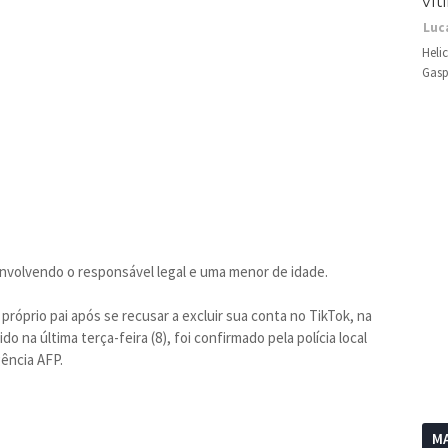
vít
Luc
Heli
Gasp
volvendo o responsável legal e uma menor de idade.
próprio pai após se recusar a excluir sua conta no TikTok, na
o na última terça-feira (8), foi confirmado pela polícia local
gência AFP.
MA