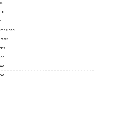
oca
erno
S
ernacional
/Pasep
ítica
úde
nos
eos