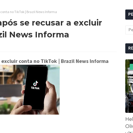
ir conta no TikTok | Brazil News Informa
P
 após se recusar a excluir
zil News Informa
R
a excluir conta no TikTok
| Brazil News Informa
Hel
Oli