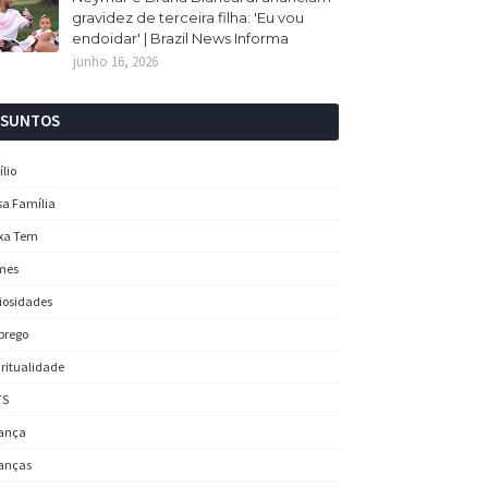
gravidez de terceira filha: 'Eu vou
endoidar' | Brazil News Informa
junho 16, 2026
SSUNTOS
ílio
sa Família
xa Tem
mes
iosidades
prego
iritualidade
TS
ança
anças