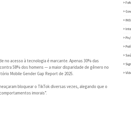
Fof
Gov
INS
Int
Pis
Pol
Sa
ade no acesso à tecnologia é marcante. Apenas 30% das
Sig
contra 58% dos homens — a maior disparidade de gênero no
Víd
tório Mobile Gender Gap Report de 2025.
meaçaram bloquear o TikTok diversas vezes, alegando que o
comportamentos imorais”.