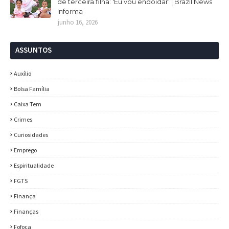
de terceira filha: 'Eu vou endoidar' | Brazil News
Informa
junho 16, 2026
ASSUNTOS
Auxílio
Bolsa Família
Caixa Tem
Crimes
Curiosidades
Emprego
Espiritualidade
FGTS
Finança
Finanças
Fofoca