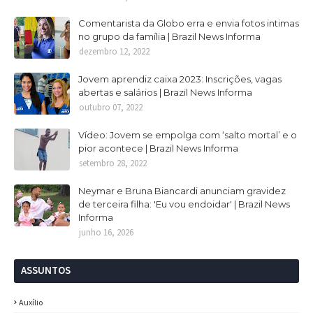
Comentarista da Globo erra e envia fotos intimas
no grupo da família | Brazil News Informa
dezembro 12, 2022
Jovem aprendiz caixa 2023: Inscrições, vagas
abertas e salários | Brazil News Informa
outubro 07, 2022
Vídeo: Jovem se empolga com ‘salto mortal’ e o
pior acontece | Brazil News Informa
setembro 28, 2022
Neymar e Bruna Biancardi anunciam gravidez
de terceira filha: 'Eu vou endoidar' | Brazil News
Informa
junho 16, 2026
ASSUNTOS
Auxílio