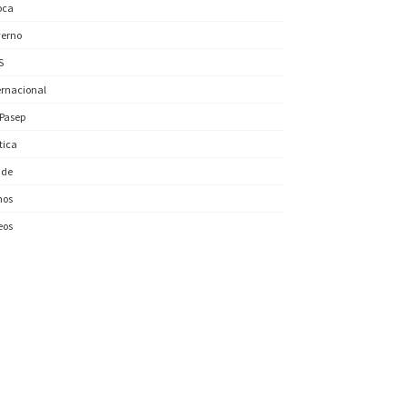
oca
erno
S
ernacional
/Pasep
ítica
úde
nos
eos