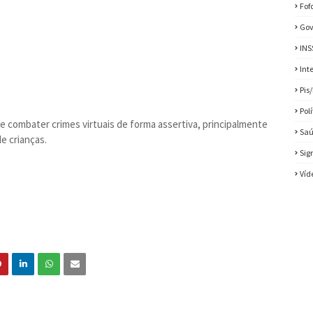
Fof
Gov
INS
Int
Pis
Pol
 de combater crimes virtuais de forma assertiva, principalmente
Sa
e crianças.
Sig
Víd