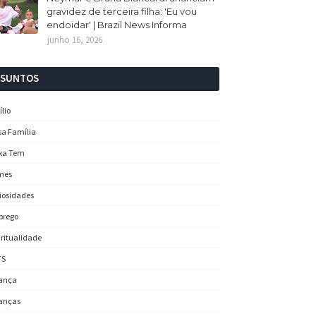
gravidez de terceira filha: 'Eu vou
endoidar' | Brazil News Informa
junho 16, 2026
SSUNTOS
ílio
sa Família
xa Tem
mes
iosidades
prego
iritualidade
TS
ança
anças