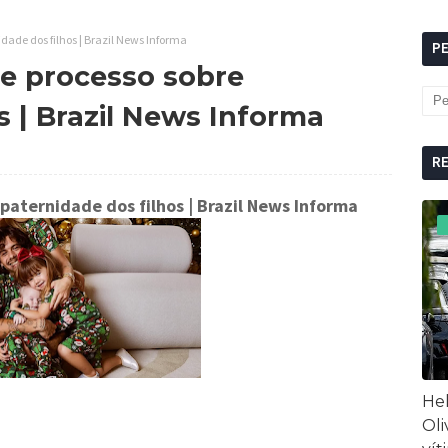
dade dos filhos | Brazil News Informa
P
ce processo sobre
s | Brazil News Informa
R
 paternidade dos filhos
| Brazil News Informa
Hel
Oli