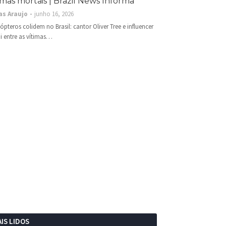
imas mortais | Brazil News Informa
as Araujo
junho 16, 2026
cópteros colidem no Brasil: cantor Oliver Tree e influencer
i entre as vítimas…
IS LIDOS