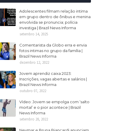
Adolescentes filmam relação intima
em grupo dentro de ônibus e menina
envolvida se pronuncia; polícia
investiga | Brazil News Informa
setembro 14, 2025
Comentarista da Globo erra e envia
fotos intimas no grupo da família |
Brazil News Informa
dezembro 12, 2022
Jovem aprendiz caixa 2023:
Inscrições, vagas abertas e salários |
Brazil News Informa
outubro 07, 2022
Vídeo: Jovem se empolga com ‘salto
mortal’ e o pior acontece | Brazil
News Informa
setembro 28, 2022
Neymar e Bruna Biancardi anunciam