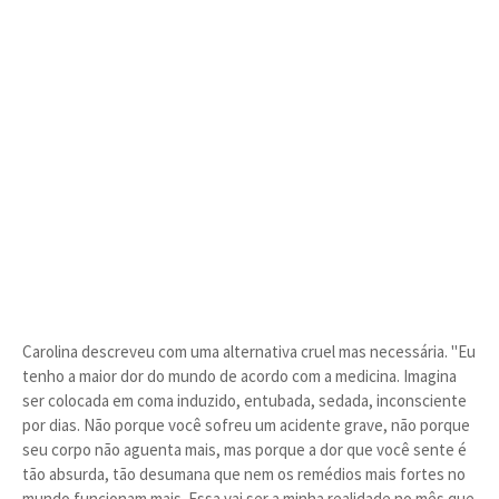
Carolina descreveu com uma alternativa cruel mas necessária. "Eu
tenho a maior dor do mundo de acordo com a medicina. Imagina
ser colocada em coma induzido, entubada, sedada, inconsciente
por dias. Não porque você sofreu um acidente grave, não porque
seu corpo não aguenta mais, mas porque a dor que você sente é
tão absurda, tão desumana que nem os remédios mais fortes no
mundo funcionam mais. Essa vai ser a minha realidade no mês que