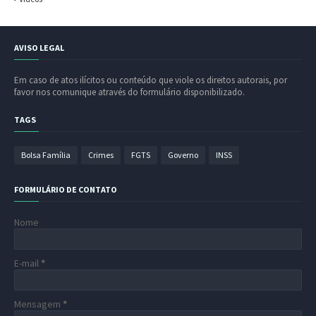
AVISO LEGAL
Em caso de atos ilícitos ou conteúdo que viole os direitos autorais, por
favor nos comunique através do formulário disponibilizado.
TAGS
Bolsa Família
Crimes
FGTS
Governo
INSS
FORMULÁRIO DE CONTATO
Nome
E-mail
*
Mensagem
*