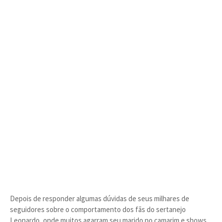
Depois de responder algumas dúvidas de seus milhares de
seguidores sobre o comportamento dos fãs do sertanejo
Leonardo, onde muitos agarram seu marido no camarim e shows,