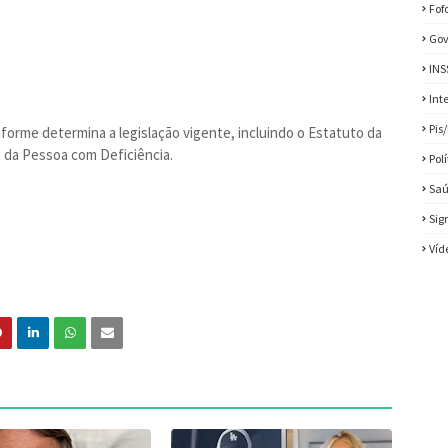
Fof
Gov
INS
Int
Pis
forme determina a legislação vigente, incluindo o Estatuto da
o da Pessoa com Deficiência.
Pol
Sa
Sig
Víd