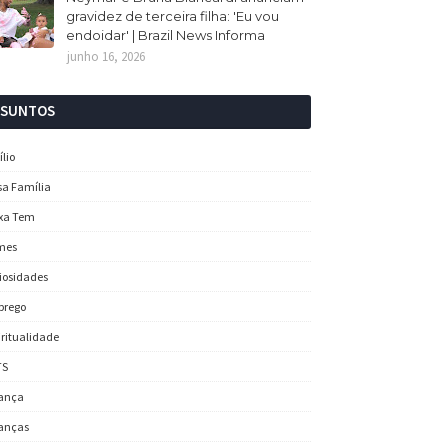
gravidez de terceira filha: 'Eu vou
endoidar' | Brazil News Informa
junho 16, 2026
SSUNTOS
ílio
sa Família
xa Tem
mes
iosidades
prego
iritualidade
TS
ança
anças