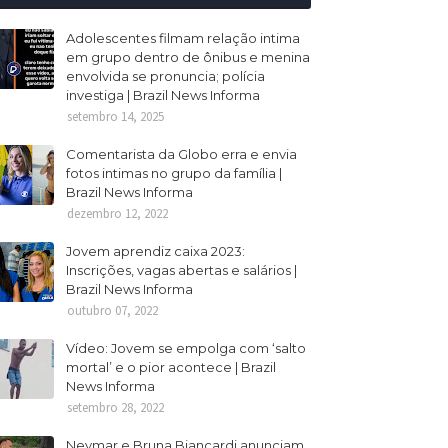
Adolescentes filmam relação intima
em grupo dentro de ônibus e menina
envolvida se pronuncia; polícia
investiga | Brazil News Informa
setembro 14, 2025
Comentarista da Globo erra e envia
fotos intimas no grupo da família |
Brazil News Informa
dezembro 12, 2022
Jovem aprendiz caixa 2023:
Inscrições, vagas abertas e salários |
Brazil News Informa
outubro 07, 2022
Vídeo: Jovem se empolga com ‘salto
mortal’ e o pior acontece | Brazil
News Informa
setembro 28, 2022
Neymar e Bruna Biancardi anunciam