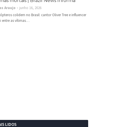
imas mortais | Brazil News Informa
as Araujo
junho 16, 2026
cópteros colidem no Brasil: cantor Oliver Tree e influencer
i entre as vítimas…
IS LIDOS