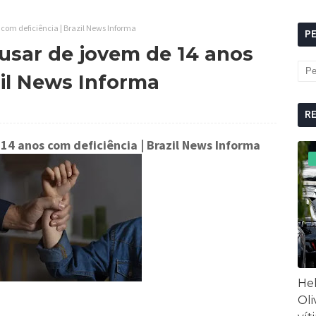
 com deficiência | Brazil News Informa
P
busar de jovem de 14 anos
zil News Informa
R
 14 anos com deficiência
| Brazil News Informa
Hel
Oli