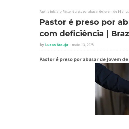
Página inicial
Pastor é preso por abusar de jovem de 14 anos
Pastor é preso por a
com deficiência | Bra
by
Lucas Araujo
maio 13, 2025
Pastor é preso por abusar de jovem de