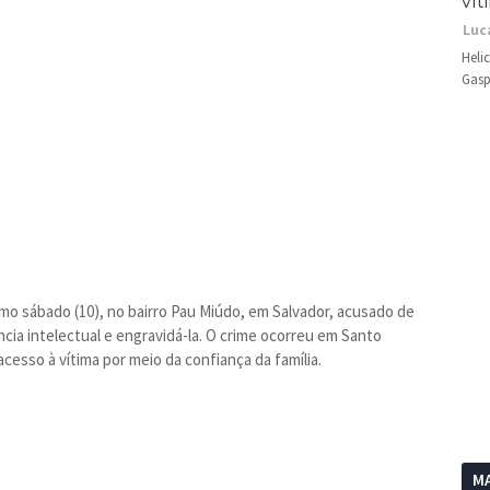
vít
Luc
Heli
Gasp
imo sábado (10), no bairro Pau Miúdo, em Salvador, acusado de
ia intelectual e engravidá-la. O crime ocorreu em Santo
acesso à vítima por meio da confiança da família.
MA