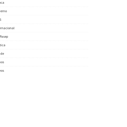
oca
erno
S
ernacional
/Pasep
ítica
úde
nos
eos