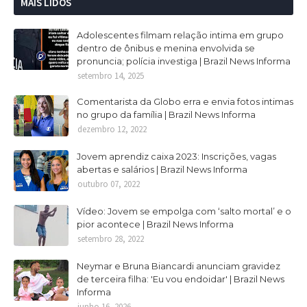
MAIS LIDOS
Adolescentes filmam relação intima em grupo
dentro de ônibus e menina envolvida se
pronuncia; polícia investiga | Brazil News Informa
setembro 14, 2025
Comentarista da Globo erra e envia fotos intimas
no grupo da família | Brazil News Informa
dezembro 12, 2022
Jovem aprendiz caixa 2023: Inscrições, vagas
abertas e salários | Brazil News Informa
outubro 07, 2022
Vídeo: Jovem se empolga com ‘salto mortal’ e o
pior acontece | Brazil News Informa
setembro 28, 2022
Neymar e Bruna Biancardi anunciam gravidez
de terceira filha: 'Eu vou endoidar' | Brazil News
Informa
junho 16, 2026