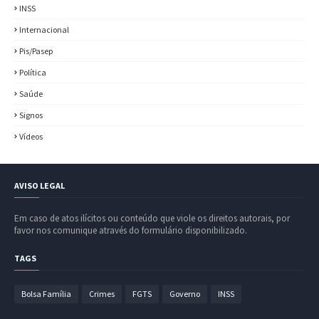
INSS
Internacional
Pis/Pasep
Política
Saúde
Signos
Vídeos
AVISO LEGAL
Em caso de atos ilícitos ou conteúdo que viole os direitos autorais, por
favor nos comunique através do formulário disponibilizado.
TAGS
Bolsa Família
Crimes
FGTS
Governo
INSS