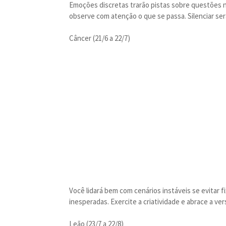
Emoções discretas trarão pistas sobre questões n
observe com atenção o que se passa. Silenciar ser
Câncer (21/6 a 22/7)
Você lidará bem com cenários instáveis se evitar 
inesperadas. Exercite a criatividade e abrace a ve
Leão (23/7 a 22/8)