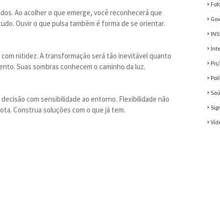
Fof
ados. Ao acolher o que emerge, você reconhecerá que
Gov
udo. Ouvir o que pulsa também é forma de se orientar.
INS
Int
 com nitidez. A transformação será tão inevitável quanto
Pis
mento. Suas sombras conhecem o caminho da luz.
Pol
Sa
 decisão com sensibilidade ao entorno. Flexibilidade não
Sig
 rota. Construa soluções com o que já tem.
Víd