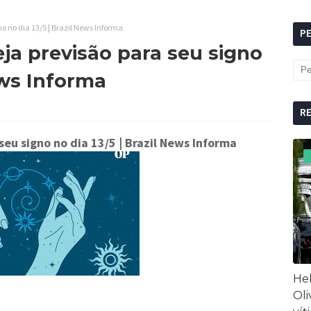
no no dia 13/5 | Brazil News Informa
P
ja previsão para seu signo
ews Informa
R
seu signo no dia 13/5
| Brazil News Informa
Hel
Oli