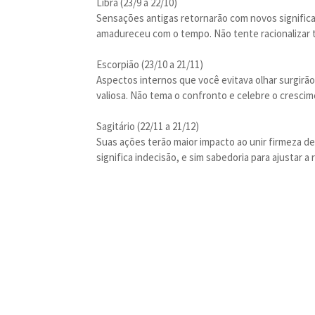
Libra (23/9 a 22/10)
Sensações antigas retornarão com novos signific
amadureceu com o tempo. Não tente racionalizar t
Escorpião (23/10 a 21/11)
Aspectos internos que você evitava olhar surgirão
valiosa. Não tema o confronto e celebre o cresci
Sagitário (22/11 a 21/12)
Suas ações terão maior impacto ao unir firmeza de
significa indecisão, e sim sabedoria para ajustar a