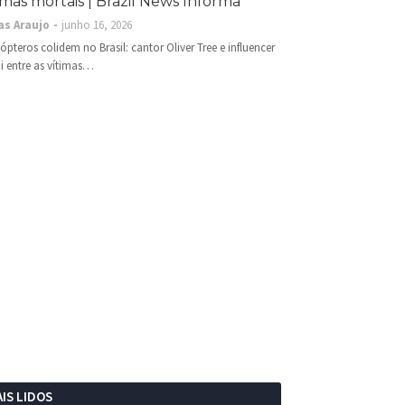
imas mortais | Brazil News Informa
as Araujo
junho 16, 2026
cópteros colidem no Brasil: cantor Oliver Tree e influencer
i entre as vítimas…
IS LIDOS