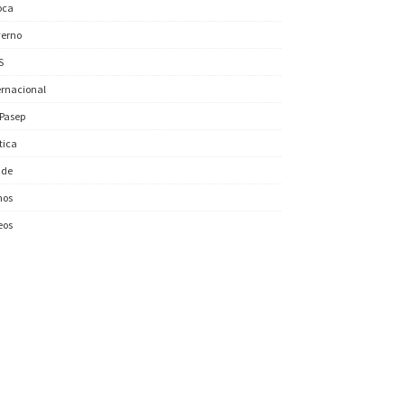
oca
erno
S
ernacional
/Pasep
ítica
úde
nos
eos