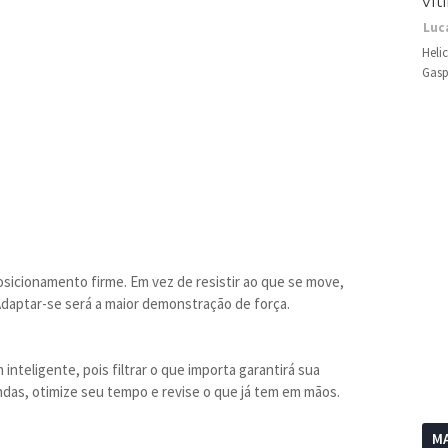
vít
Luc
Heli
Gasp
osicionamento firme. Em vez de resistir ao que se move,
 Adaptar-se será a maior demonstração de força.
nteligente, pois filtrar o que importa garantirá sua
das, otimize seu tempo e revise o que já tem em mãos.
MA