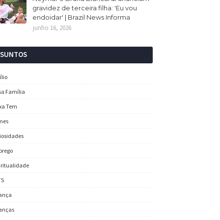
gravidez de terceira filha: 'Eu vou
endoidar' | Brazil News Informa
junho 16, 2026
SSUNTOS
ílio
sa Família
xa Tem
mes
iosidades
prego
iritualidade
TS
ança
anças