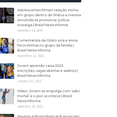
Adolescentes filmam relação intima
em grupo dentro de ônibus e menina
envolvida se pronuncia; polícia
investiga | Brazil News Informa
setembro 14, 2025
Comentarista da Globo erra e envia
fotos intimas no grupo da família |
Brazil News Informa
dezembro 12, 2022
Jovem aprendiz caixa 2023:
Inscrições, vagas abertas e salários |
Brazil News Informa
outubro 07, 2022
Vídeo: Jovem se empolga com ‘salto
mortal’ e o pior acontece | Brazil
News Informa
setembro 28, 2022
Neymar e Bruna Biancardi anunciam