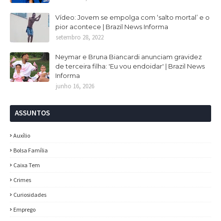
Vídeo: Jovem se empolga com ‘salto mortal’ e o
pior acontece | Brazil News Informa
setembro 28, 2022
Neymar e Bruna Biancardi anunciam gravidez
de terceira filha: 'Eu vou endoidar' | Brazil News
Informa
junho 16, 2026
ASSUNTOS
Auxílio
Bolsa Família
Caixa Tem
Crimes
Curiosidades
Emprego