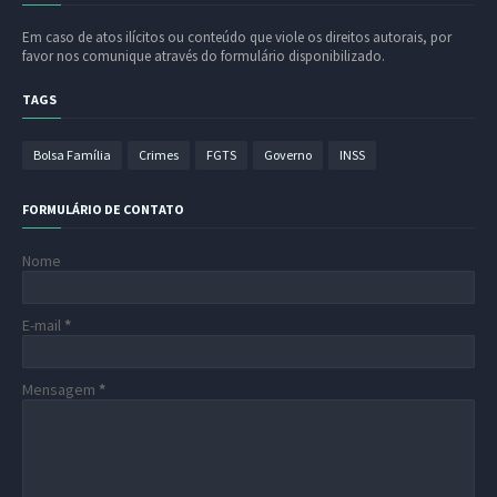
Em caso de atos ilícitos ou conteúdo que viole os direitos autorais, por
favor nos comunique através do formulário disponibilizado.
TAGS
Bolsa Família
Crimes
FGTS
Governo
INSS
FORMULÁRIO DE CONTATO
Nome
E-mail
*
Mensagem
*