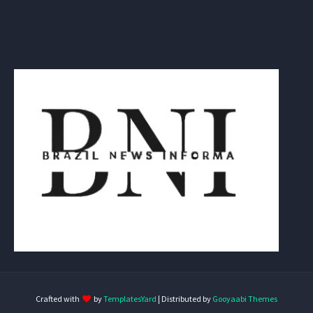
Crafted with
by
TemplatesYard
| Distributed by
Gooyaabi Themes