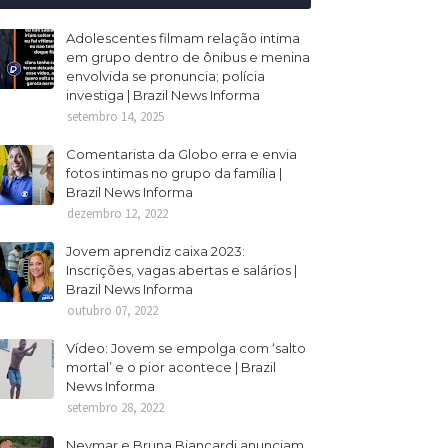
Adolescentes filmam relação intima
em grupo dentro de ônibus e menina
envolvida se pronuncia; polícia
investiga | Brazil News Informa
setembro 14, 2025
Comentarista da Globo erra e envia
fotos intimas no grupo da família |
Brazil News Informa
dezembro 12, 2022
Jovem aprendiz caixa 2023:
Inscrições, vagas abertas e salários |
Brazil News Informa
outubro 07, 2022
Vídeo: Jovem se empolga com ‘salto
mortal’ e o pior acontece | Brazil
News Informa
setembro 28, 2022
Neymar e Bruna Biancardi anunciam