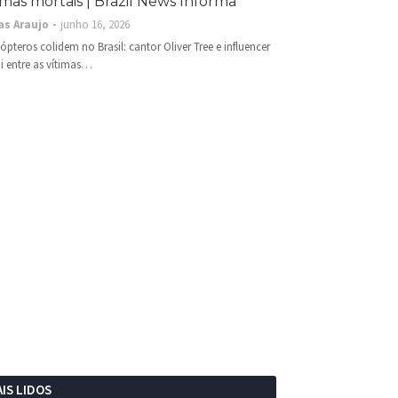
imas mortais | Brazil News Informa
as Araujo
junho 16, 2026
cópteros colidem no Brasil: cantor Oliver Tree e influencer
i entre as vítimas…
IS LIDOS