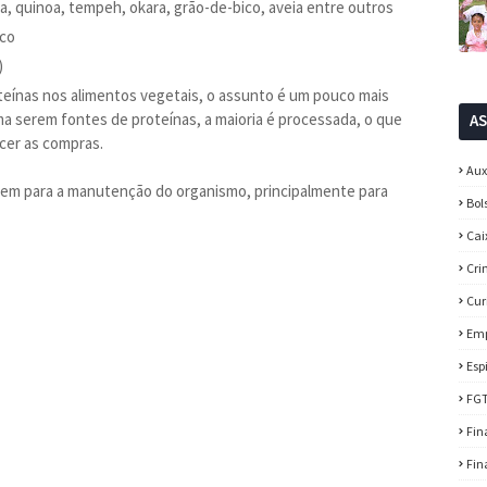
a, quinoa, tempeh, okara, grão-de-bico, aveia entre outros
ico
)
eínas nos alimentos vegetais, o assunto é um pouco mais
a serem fontes de proteínas, a maioria é processada, o que
A
cer as compras.
Aux
bem para a manutenção do organismo, principalmente para
Bol
Cai
Cri
Cur
Em
Esp
FG
Fin
Fin