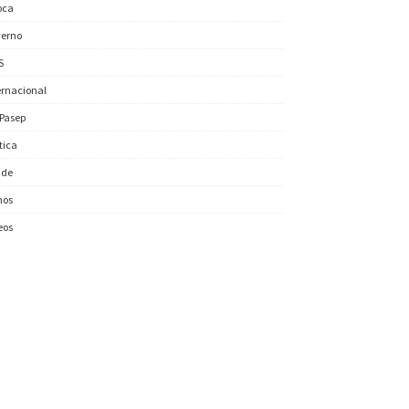
oca
erno
S
ernacional
/Pasep
ítica
úde
nos
eos