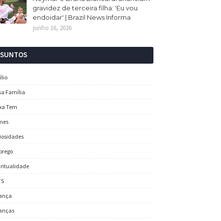
gravidez de terceira filha: 'Eu vou
endoidar' | Brazil News Informa
junho 16, 2026
SSUNTOS
ílio
sa Família
xa Tem
mes
iosidades
prego
iritualidade
TS
ança
anças