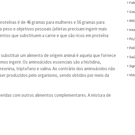
Fof
Gov
INS
proteínas é de 46 gramas para mulheres e 56 gramas para
peso e objetivos pessoais (atletas precisam ingerir mais
Int
mentos que substituem a carne e que são ricos em proteína:
Pis
Pol
substituir um alimento de origem animal é aquela que fornece
Sa
os ingerir. Os aminoácidos essenciais são a histidina,
Sig
, treonina, triptofano e valina. Ao contrário dos aminoácidos não
ser produzidos pelo organismo, sendo obtidos por meio da
Víd
geridas com outros alimentos complementares. A mistura de