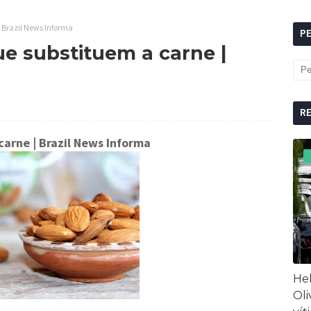
 Brazil News Informa
P
e substituem a carne |
R
 carne
| Brazil News Informa
Hel
Oli