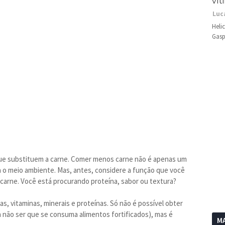
vít
Luc
Heli
Gasp
que substituem a carne. Comer menos carne não é apenas um
 o meio ambiente. Mas, antes, considere a função que você
carne. Você está procurando proteína, sabor ou textura?
s, vitaminas, minerais e proteínas. Só não é possível obter
 não ser que se consuma alimentos fortificados), mas é
MA