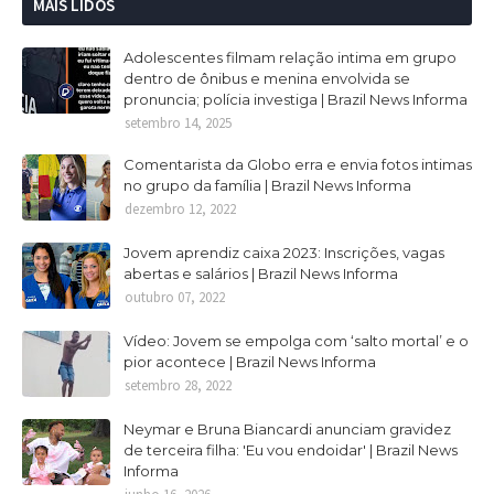
MAIS LIDOS
Adolescentes filmam relação intima em grupo
dentro de ônibus e menina envolvida se
pronuncia; polícia investiga | Brazil News Informa
setembro 14, 2025
Comentarista da Globo erra e envia fotos intimas
no grupo da família | Brazil News Informa
dezembro 12, 2022
Jovem aprendiz caixa 2023: Inscrições, vagas
abertas e salários | Brazil News Informa
outubro 07, 2022
Vídeo: Jovem se empolga com ‘salto mortal’ e o
pior acontece | Brazil News Informa
setembro 28, 2022
Neymar e Bruna Biancardi anunciam gravidez
de terceira filha: 'Eu vou endoidar' | Brazil News
Informa