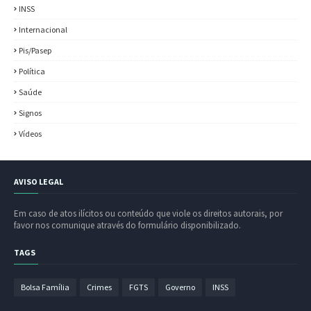
INSS
Internacional
Pis/Pasep
Política
Saúde
Signos
Vídeos
AVISO LEGAL
Em caso de atos ilícitos ou conteúdo que viole os direitos autorais, por
favor nos comunique através do formulário disponibilizado.
TAGS
Bolsa Família
Crimes
FGTS
Governo
INSS