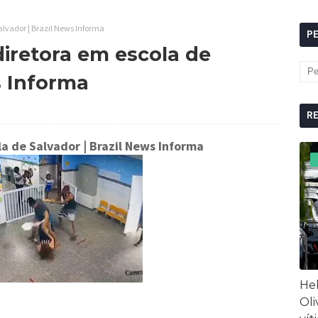
alvador | Brazil News Informa
P
diretora em escola de
s Informa
R
la de Salvador
| Brazil News Informa
Hel
Oli