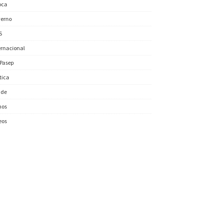
oca
erno
S
ernacional
/Pasep
ítica
úde
nos
eos