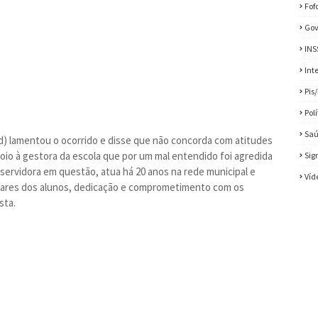
Fof
Gov
INS
Int
Pis
Pol
Sa
d) lamentou o ocorrido e disse que não concorda com atitudes
apoio à gestora da escola que por um mal entendido foi agredida
Sig
servidora em questão, atua há 20 anos na rede municipal e
Víd
liares dos alunos, dedicação e comprometimento com os
sta.