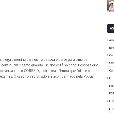
A
Aux
Bol
Cai
entrega a menina para outra pessoa e parte para cima da
Cri
pes continuam mesmo quando Ticiane está no chão. Pessoas que
nversa com o CORREIO, a diretora afirmou que foi até o
Cur
 exames. O caso foi registrado e é acompanhado pela Polícia
Em
Esp
FG
Fin
Fin