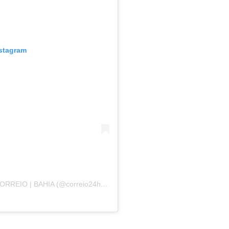
nstagram
Uma publicação compartilhada por JORNAL CORREIO | BAHIA (@correio24horas)