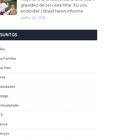
gravidez de terceira filha: 'Eu vou
endoidar' | Brazil News Informa
junho 16, 2026
SSUNTOS
ílio
sa Família
xa Tem
mes
iosidades
prego
iritualidade
TS
ança
anças