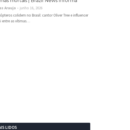
imas mortais | Brazil News Informa
as Araujo
junho 16, 2026
cópteros colidem no Brasil: cantor Oliver Tree e influencer
i entre as vítimas…
IS LIDOS