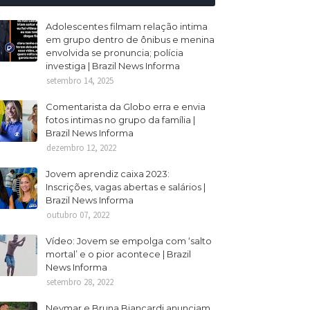
Adolescentes filmam relação intima
em grupo dentro de ônibus e menina
envolvida se pronuncia; polícia
investiga | Brazil News Informa
setembro 14, 2025
Comentarista da Globo erra e envia
fotos intimas no grupo da família |
Brazil News Informa
dezembro 12, 2022
Jovem aprendiz caixa 2023:
Inscrições, vagas abertas e salários |
Brazil News Informa
outubro 07, 2022
Vídeo: Jovem se empolga com ‘salto
mortal’ e o pior acontece | Brazil
News Informa
setembro 28, 2022
Neymar e Bruna Biancardi anunciam