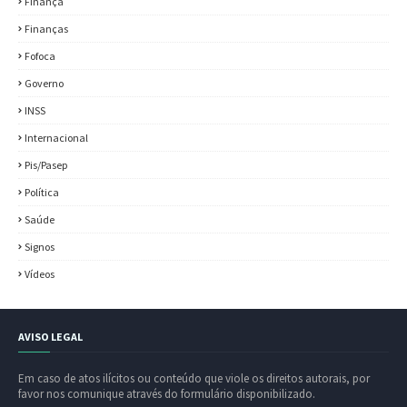
Finança
Finanças
Fofoca
Governo
INSS
Internacional
Pis/Pasep
Política
Saúde
Signos
Vídeos
AVISO LEGAL
Em caso de atos ilícitos ou conteúdo que viole os direitos autorais, por
favor nos comunique através do formulário disponibilizado.