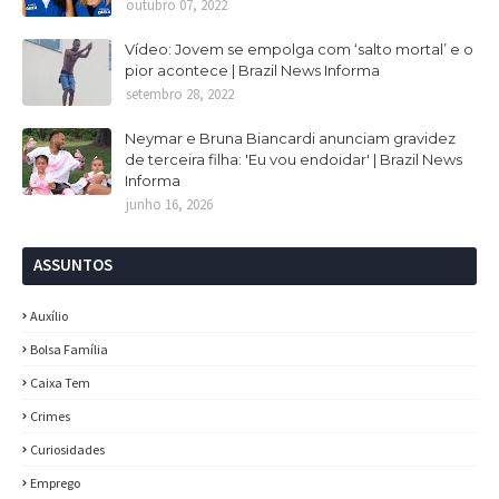
outubro 07, 2022
Vídeo: Jovem se empolga com ‘salto mortal’ e o
pior acontece | Brazil News Informa
setembro 28, 2022
Neymar e Bruna Biancardi anunciam gravidez
de terceira filha: 'Eu vou endoidar' | Brazil News
Informa
junho 16, 2026
ASSUNTOS
Auxílio
Bolsa Família
Caixa Tem
Crimes
Curiosidades
Emprego