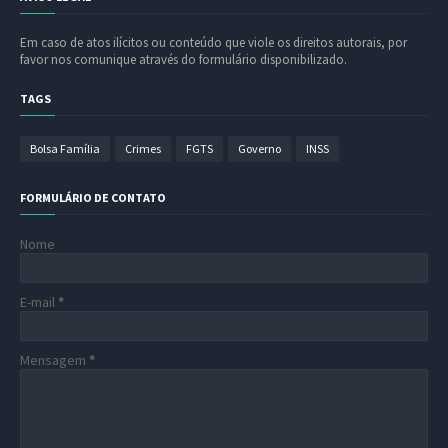
Em caso de atos ilícitos ou conteúdo que viole os direitos autorais, por
favor nos comunique através do formulário disponibilizado.
TAGS
Bolsa Família
Crimes
FGTS
Governo
INSS
FORMULÁRIO DE CONTATO
Nome
E-mail
*
Mensagem
*