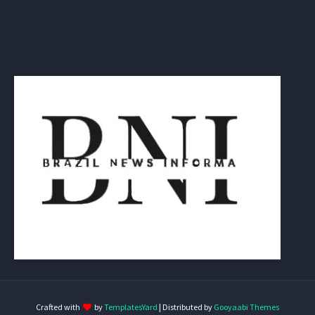
Crafted with
by
TemplatesYard
| Distributed by
Gooyaabi Themes