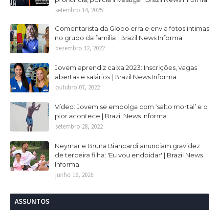
setembro 14, 2025
Comentarista da Globo erra e envia fotos intimas
no grupo da família | Brazil News Informa
dezembro 12, 2022
Jovem aprendiz caixa 2023: Inscrições, vagas
abertas e salários | Brazil News Informa
outubro 07, 2022
Vídeo: Jovem se empolga com ‘salto mortal’ e o
pior acontece | Brazil News Informa
setembro 28, 2022
Neymar e Bruna Biancardi anunciam gravidez
de terceira filha: 'Eu vou endoidar' | Brazil News
Informa
junho 16, 2026
ASSUNTOS