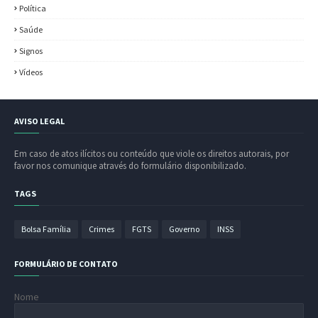
Política
Saúde
Signos
Vídeos
AVISO LEGAL
Em caso de atos ilícitos ou conteúdo que viole os direitos autorais, por
favor nos comunique através do formulário disponibilizado.
TAGS
Bolsa Família
Crimes
FGTS
Governo
INSS
FORMULÁRIO DE CONTATO
Nome