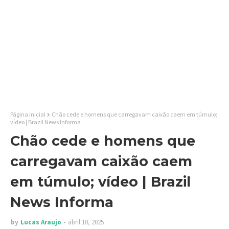
Página inicial
Chão cede e homens que carregavam caixão caem em túmulo;
vídeo | Brazil News Informa
Chão cede e homens que
carregavam caixão caem
em túmulo; vídeo | Brazil
News Informa
by
Lucas Araujo
abril 10, 2025