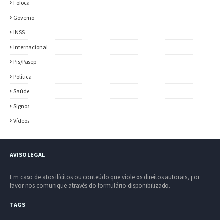
Fofoca
Governo
INSS
Internacional
Pis/Pasep
Política
Saúde
Signos
Vídeos
AVISO LEGAL
Em caso de atos ilícitos ou conteúdo que viole os direitos autorais, por
favor nos comunique através do formulário disponibilizado.
TAGS