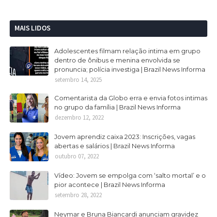
MAIS LIDOS
Adolescentes filmam relação intima em grupo
dentro de ônibus e menina envolvida se
pronuncia; polícia investiga | Brazil News Informa
setembro 14, 2025
Comentarista da Globo erra e envia fotos intimas
no grupo da família | Brazil News Informa
dezembro 12, 2022
Jovem aprendiz caixa 2023: Inscrições, vagas
abertas e salários | Brazil News Informa
outubro 07, 2022
Vídeo: Jovem se empolga com ‘salto mortal’ e o
pior acontece | Brazil News Informa
setembro 28, 2022
Neymar e Bruna Biancardi anunciam gravidez