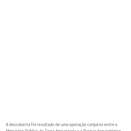
A descoberta foi resultado de uma operação conjunta entre o
Ministério Público de Torre Annunziata e o Parque Arqueológico