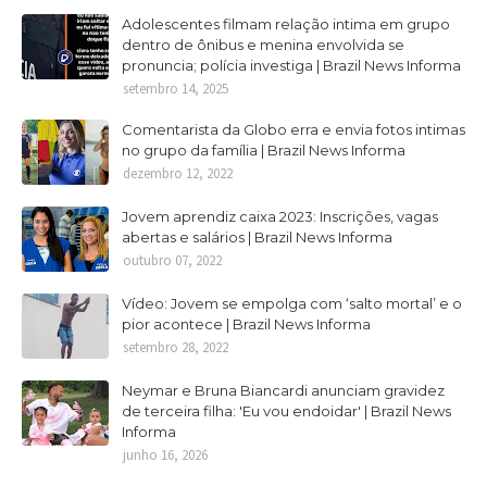
Adolescentes filmam relação intima em grupo
dentro de ônibus e menina envolvida se
pronuncia; polícia investiga | Brazil News Informa
setembro 14, 2025
Comentarista da Globo erra e envia fotos intimas
no grupo da família | Brazil News Informa
dezembro 12, 2022
Jovem aprendiz caixa 2023: Inscrições, vagas
abertas e salários | Brazil News Informa
outubro 07, 2022
Vídeo: Jovem se empolga com ‘salto mortal’ e o
pior acontece | Brazil News Informa
setembro 28, 2022
Neymar e Bruna Biancardi anunciam gravidez
de terceira filha: 'Eu vou endoidar' | Brazil News
Informa
junho 16, 2026