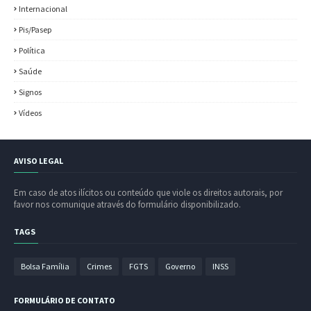
Internacional
Pis/Pasep
Política
Saúde
Signos
Vídeos
AVISO LEGAL
Em caso de atos ilícitos ou conteúdo que viole os direitos autorais, por
favor nos comunique através do formulário disponibilizado.
TAGS
Bolsa Família
Crimes
FGTS
Governo
INSS
FORMULÁRIO DE CONTATO