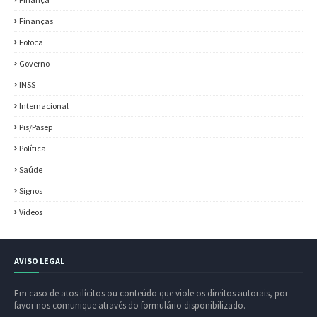
Finanças
Fofoca
Governo
INSS
Internacional
Pis/Pasep
Política
Saúde
Signos
Vídeos
AVISO LEGAL
Em caso de atos ilícitos ou conteúdo que viole os direitos autorais, por
favor nos comunique através do formulário disponibilizado.