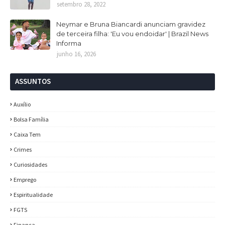
setembro 28, 2022
Neymar e Bruna Biancardi anunciam gravidez
de terceira filha: 'Eu vou endoidar' | Brazil News
Informa
junho 16, 2026
ASSUNTOS
Auxílio
Bolsa Família
Caixa Tem
Crimes
Curiosidades
Emprego
Espiritualidade
FGTS
Finança