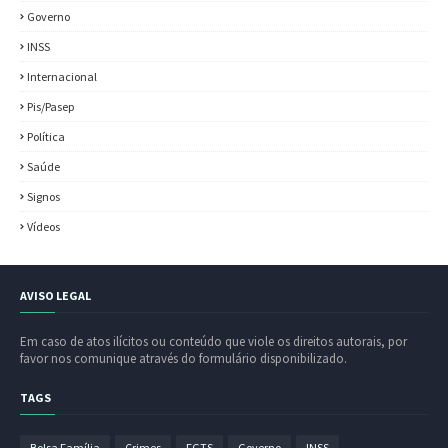
Governo
INSS
Internacional
Pis/Pasep
Política
Saúde
Signos
Vídeos
AVISO LEGAL
Em caso de atos ilícitos ou conteúdo que viole os direitos autorais, por
favor nos comunique através do formulário disponibilizado.
TAGS
Bolsa Família
Crimes
FGTS
Governo
INSS