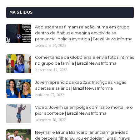
MAIS LIDOS
Adolescentes filmam relação intima em grupo
dentro de ônibus e menina envolvida se
pronuncia; polícia investiga | Brazil News Informa
setembro 14, 2025
Comentarista da Globo erra e envia fotos intimas
no grupo da família | Brazil News Informa
dezembro 12, 2022
Jovem aprendiz caixa 2023: Inscrições, vagas
abertas e salários | Brazil News Informa
outubro 07, 2022
Vídeo: Jovem se empolga com ‘salto mortal’ e o
pior acontece | Brazil News Informa
setembro 28, 2022
Neymar e Bruna Biancardi anunciam gravidez
de terceira filha: 'Eu vou endoidar' | Brazil News