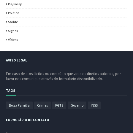
Pis/Pasep
Política
Saúde
Signos
Vídeos
AVISO LEGAL
Em caso de atos ilícitos ou conteúdo que viole os direitos autorais, por
favor nos comunique através do formulário disponibilizado.
TAGS
Bolsa Família
Crimes
FGTS
Governo
INSS
FORMULÁRIO DE CONTATO