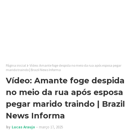
Página inicial
Vídeo: Amante foge despida no meio da rua após esposa pegar
marido traindo | Brazil News Informa
Vídeo: Amante foge despida
no meio da rua após esposa
pegar marido traindo | Brazil
News Informa
by
Lucas Araujo
março 17, 2025