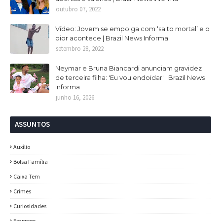
outubro 07, 2022
Vídeo: Jovem se empolga com ‘salto mortal’ e o
pior acontece | Brazil News Informa
setembro 28, 2022
Neymar e Bruna Biancardi anunciam gravidez
de terceira filha: 'Eu vou endoidar' | Brazil News
Informa
junho 16, 2026
ASSUNTOS
Auxílio
Bolsa Família
Caixa Tem
Crimes
Curiosidades
Emprego