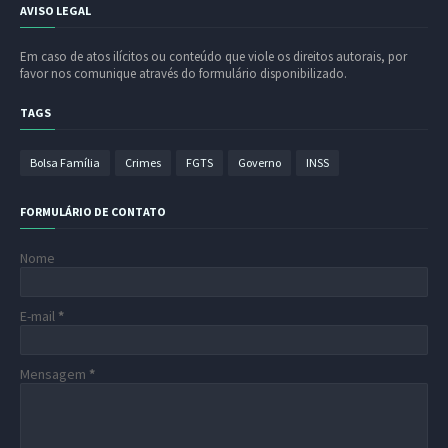
AVISO LEGAL
Em caso de atos ilícitos ou conteúdo que viole os direitos autorais, por
favor nos comunique através do formulário disponibilizado.
TAGS
Bolsa Família
Crimes
FGTS
Governo
INSS
FORMULÁRIO DE CONTATO
Nome
E-mail
*
Mensagem
*