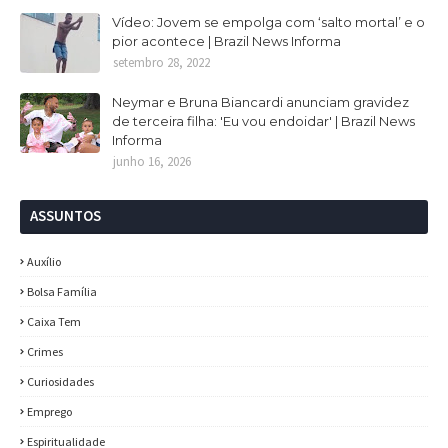
Vídeo: Jovem se empolga com ‘salto mortal’ e o
pior acontece | Brazil News Informa
setembro 28, 2022
Neymar e Bruna Biancardi anunciam gravidez
de terceira filha: 'Eu vou endoidar' | Brazil News
Informa
junho 16, 2026
ASSUNTOS
Auxílio
Bolsa Família
Caixa Tem
Crimes
Curiosidades
Emprego
Espiritualidade