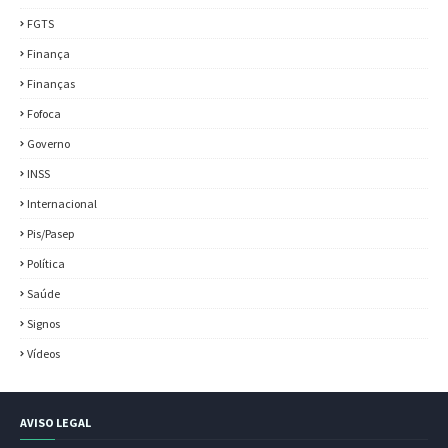
FGTS
Finança
Finanças
Fofoca
Governo
INSS
Internacional
Pis/Pasep
Política
Saúde
Signos
Vídeos
AVISO LEGAL