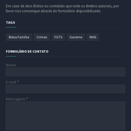
Em caso de atos ilícitos ou conteúdo que viole os direitos autorais, por
favor nos comunique através do formulário disponibilizado.
TAGS
Bolsa Família
Crimes
FGTS
Governo
INSS
FORMULÁRIO DE CONTATO
Nome
E-mail
*
Mensagem
*