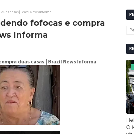
 duas casas | Brazil News Informa
P
ndendo fofocas e compra
ews Informa
R
 compra duas casas
| Brazil News Informa
Hel
Oli