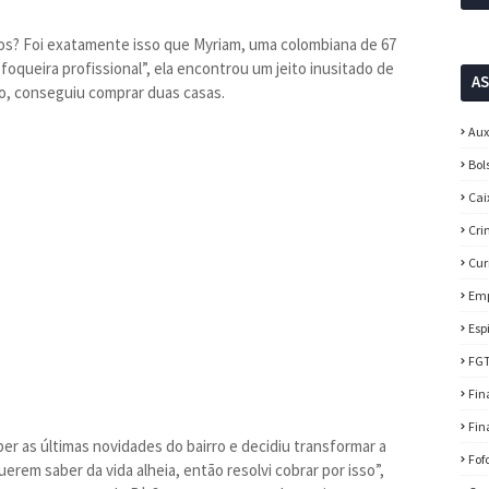
s? Foi exatamente isso que Myriam, uma colombiana de 67
oqueira profissional”, ela encontrou um jeito inusitado de
A
ro, conseguiu comprar duas casas.
Aux
Bol
Cai
Cri
Cur
Em
Esp
FG
Fin
Fin
r as últimas novidades do bairro e decidiu transformar a
Fof
em saber da vida alheia, então resolvi cobrar por isso”,