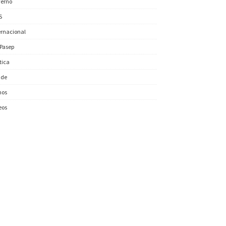
erno
S
ernacional
/Pasep
ítica
úde
nos
eos