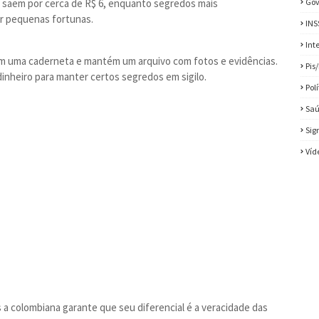
les saem por cerca de R$ 6, enquanto segredos mais
Gov
r pequenas fortunas.
INS
Int
o em uma caderneta e mantém um arquivo com fotos e evidências.
Pis
nheiro para manter certos segredos em sigilo.
Pol
Sa
Sig
Víd
a colombiana garante que seu diferencial é a veracidade das