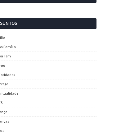
SSUNTOS
ílio
sa Família
xa Tem
mes
iosidades
prego
iritualidade
TS
ança
anças
oca