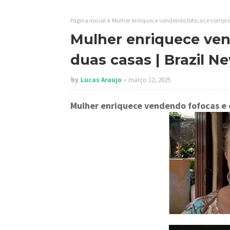
Página inicial
Mulher enriquece vendendo fofocas e compra
Mulher enriquece ve
duas casas | Brazil N
by
Lucas Araujo
março 12, 2025
Mulher enriquece vendendo fofocas e