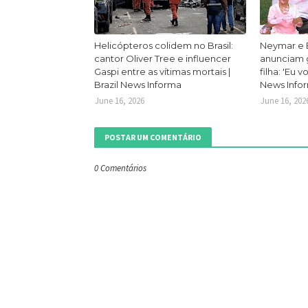
Helicópteros colidem no Brasil:
Neymar e 
cantor Oliver Tree e influencer
anunciam g
Gaspi entre as vítimas mortais |
filha: 'Eu v
Brazil News Informa
News Info
June 16, 2026
June 16, 202
POSTAR UM COMENTÁRIO
0 Comentários