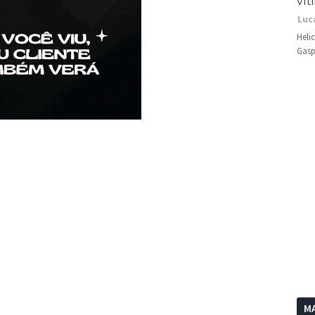
vít
Luc
Heli
Gasp
MA