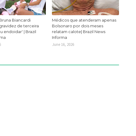
Bruna Biancardi
Médicos que atenderam apenas
ravidez de terceira
Bolsonaro por dois meses
ou endoidar' | Brazil
relatam calote| Brazil News
rma
Informa
6
June 16, 2026