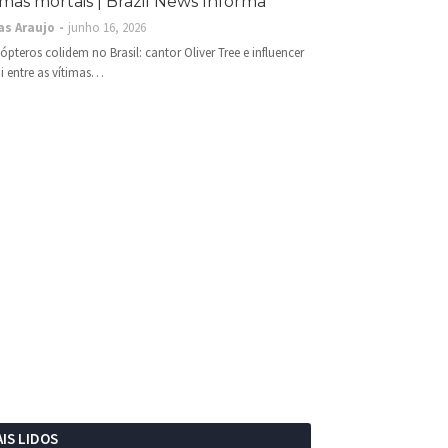
imas mortais | Brazil News Informa
as Araujo
junho 16, 2026
cópteros colidem no Brasil: cantor Oliver Tree e influencer
i entre as vítimas…
IS LIDOS