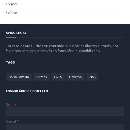
Signos
Vídeos
AVISO LEGAL
Em caso de atos ilícitos ou conteúdo que viole os direitos autorais, por
favor nos comunique através do formulário disponibilizado.
TAGS
Bolsa Família
Crimes
FGTS
Governo
INSS
FORMULÁRIO DE CONTATO
Nome
E-mail
*