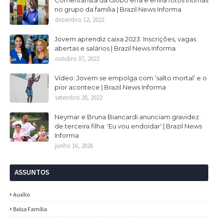
Comentarista da Globo erra e envia fotos intimas
no grupo da família | Brazil News Informa
dezembro 12, 2022
Jovem aprendiz caixa 2023: Inscrições, vagas
abertas e salários | Brazil News Informa
outubro 07, 2022
Vídeo: Jovem se empolga com ‘salto mortal’ e o
pior acontece | Brazil News Informa
setembro 28, 2022
Neymar e Bruna Biancardi anunciam gravidez
de terceira filha: 'Eu vou endoidar' | Brazil News
Informa
junho 16, 2026
ASSUNTOS
Auxílio
Bolsa Família