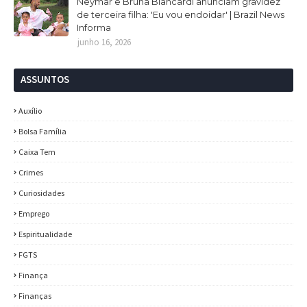
Neymar e Bruna Biancardi anunciam gravidez
de terceira filha: 'Eu vou endoidar' | Brazil News
Informa
junho 16, 2026
ASSUNTOS
Auxílio
Bolsa Família
Caixa Tem
Crimes
Curiosidades
Emprego
Espiritualidade
FGTS
Finança
Finanças