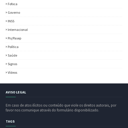
Fofoca
Governo
INSS
Internacional
Pis/Pasep
Política
Saúde
Signos
Vídeos
AVISO LEGAL
Em caso de atos ilícitos ou conteúdo que viole os direitos autorais, por
favor nos comunique através do formulário disponibilizado.
TAGS