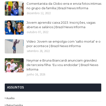
Comentarista da Globo erra e envia fotos intimas
no grupo da família | Brazil News Informa
dezembro 12, 2022
Jovem aprendiz caixa 2023: Inscrições, vagas
abertas e salários | Brazil News Informa
outubro 07, 2022
Vídeo: Jovem se empolga com ‘salto mortal’ e o
pior acontece | Brazil News Informa
setembro 28, 2022
Neymar e Bruna Biancardi anunciam gravidez
de terceira filha: 'Eu vou endoidar' | Brazil News
Informa
junho 16, 2026
ASSUNTOS
Auxílio
Bolsa Família