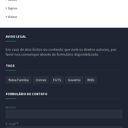
Signos
Vídeos
AVISO LEGAL
Em caso de atos ilícitos ou conteúdo que viole os direitos autorais, por
favor nos comunique através do formulário disponibilizado.
TAGS
Bolsa Família
Crimes
FGTS
Governo
INSS
FORMULÁRIO DE CONTATO
Nome
E-mail
*