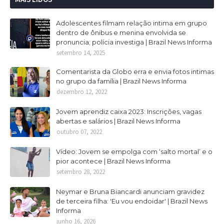
Adolescentes filmam relação intima em grupo
dentro de ônibus e menina envolvida se
pronuncia; polícia investiga | Brazil News Informa
setembro 14, 2025
Comentarista da Globo erra e envia fotos intimas
no grupo da família | Brazil News Informa
dezembro 12, 2022
Jovem aprendiz caixa 2023: Inscrições, vagas
abertas e salários | Brazil News Informa
outubro 07, 2022
Vídeo: Jovem se empolga com ‘salto mortal’ e o
pior acontece | Brazil News Informa
setembro 28, 2022
Neymar e Bruna Biancardi anunciam gravidez
de terceira filha: 'Eu vou endoidar' | Brazil News
Informa
junho 16, 2026