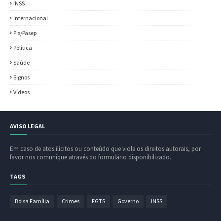
INSS
Internacional
Pis/Pasep
Política
Saúde
Signos
Vídeos
AVISO LEGAL
Em caso de atos ilícitos ou conteúdo que viole os direitos autorais, por
favor nos comunique através do formulário disponibilizado.
TAGS
Bolsa Família
Crimes
FGTS
Governo
INSS