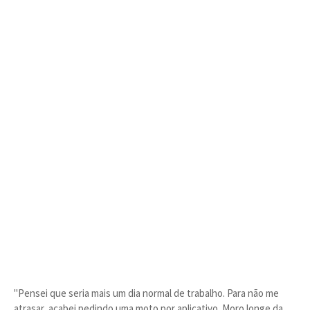
"Pensei que seria mais um dia normal de trabalho. Para não me
atrasar, acabei pedindo uma moto por aplicativo. Moro longe da