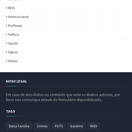
INSS
Internacional
Pis/Pasep
Política
Saúde
Signos
Vídeos
AVISO LEGAL
Em caso de atos ilícitos ou conteúdo que viole os direitos autorais, por
favor nos comunique através do formulário disponibilizado.
TAGS
Bolsa Família
Crimes
FGTS
Governo
INSS