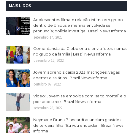
MAIS LIDOS
Adolescentes filmam relação intima em grupo
dentro de ônibus e menina envolvida se
pronuncia; polícia investiga | Brazil News Informa
setembro 14, 2025
Comentarista da Globo erra e envia fotos intimas
no grupo da família | Brazil News Informa
dezembro 12, 2022
Jovem aprendiz caixa 2023: Inscrições, vagas
abertas e salários | Brazil News Informa
outubro 07, 2022
Vídeo: Jovem se empolga com ‘salto mortal’ e o
pior acontece | Brazil News Informa
setembro 28, 2022
Neymar e Bruna Biancardi anunciam gravidez
de terceira filha: 'Eu vou endoidar' | Brazil News
Informa