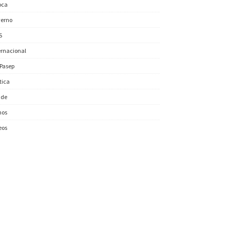
oca
erno
S
ernacional
/Pasep
ítica
úde
nos
eos