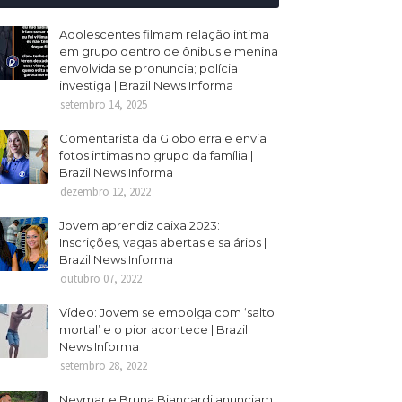
Adolescentes filmam relação intima
em grupo dentro de ônibus e menina
envolvida se pronuncia; polícia
investiga | Brazil News Informa
setembro 14, 2025
Comentarista da Globo erra e envia
fotos intimas no grupo da família |
Brazil News Informa
dezembro 12, 2022
Jovem aprendiz caixa 2023:
Inscrições, vagas abertas e salários |
Brazil News Informa
outubro 07, 2022
Vídeo: Jovem se empolga com ‘salto
mortal’ e o pior acontece | Brazil
News Informa
setembro 28, 2022
Neymar e Bruna Biancardi anunciam