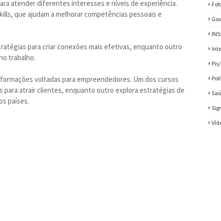
ra atender diferentes interesses e níveis de experiência.
Fof
kills, que ajudam a melhorar competências pessoais e
Gov
INS
ratégias para criar conexões mais efetivas, enquanto outro
Int
no trabalho.
Pis
 há formações voltadas para empreendedores. Um dos cursos
Pol
para atrair clientes, enquanto outro explora estratégias de
Sa
os países.
Sig
Víd