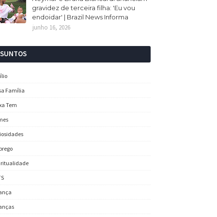
gravidez de terceira filha: 'Eu vou
endoidar' | Brazil News Informa
junho 16, 2026
SSUNTOS
ílio
sa Família
xa Tem
mes
iosidades
prego
iritualidade
TS
ança
anças