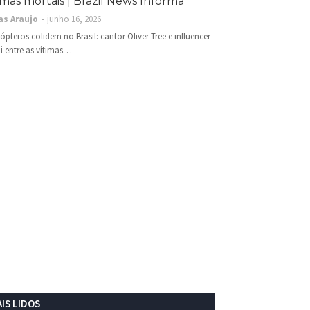
imas mortais | Brazil News Informa
as Araujo
junho 16, 2026
cópteros colidem no Brasil: cantor Oliver Tree e influencer
i entre as vítimas…
IS LIDOS