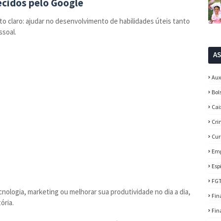
ecidos pelo Google
o claro: ajudar no desenvolvimento de habilidades úteis tanto
ssoal.
A
Aux
Bol
Cai
Cri
Cur
Em
Esp
FG
ologia, marketing ou melhorar sua produtividade no dia a dia,
Fin
ória.
Fin