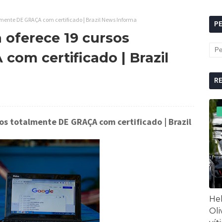
lmente DE GRAÇA com certificado | Brazil News Informa
P
 oferece 19 cursos
om certificado | Brazil
R
sos totalmente DE GRAÇA com certificado
| Brazil
Hel
Oli