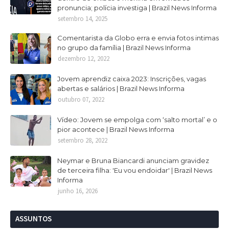
pronuncia; polícia investiga | Brazil News Informa
setembro 14, 2025
Comentarista da Globo erra e envia fotos intimas
no grupo da família | Brazil News Informa
dezembro 12, 2022
Jovem aprendiz caixa 2023: Inscrições, vagas
abertas e salários | Brazil News Informa
outubro 07, 2022
Vídeo: Jovem se empolga com ‘salto mortal’ e o
pior acontece | Brazil News Informa
setembro 28, 2022
Neymar e Bruna Biancardi anunciam gravidez
de terceira filha: 'Eu vou endoidar' | Brazil News
Informa
junho 16, 2026
ASSUNTOS