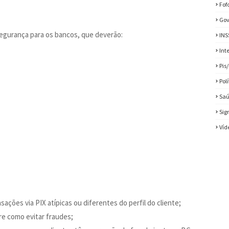
Fof
Gov
gurança para os bancos, que deverão:
INS
Int
Pis
Pol
Sa
Sig
Víd
sações via PIX atípicas ou diferentes do perfil do cliente;
re como evitar fraudes;