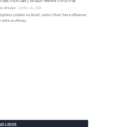
imas mortais | Brazil News Informa
as Araujo
junho 16, 2026
cópteros colidem no Brasil: cantor Oliver Tree e influencer
i entre as vítimas…
IS LIDOS