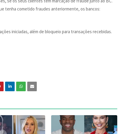
ses, se os seus clientes têm marcação de fraude junto ao BC.
que tenha cometido fraudes anteriormente, os bancos:
ações iniciadas, além de bloqueio para transações recebidas.