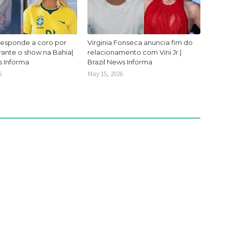
responde a coro por
Virginia Fonseca anuncia fim do
urante o show na Bahia|
relacionamento com Vini Jr.|
s Informa
Brazil News Informa
6
May 15, 2026