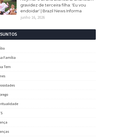
gravidez de terceira filha: 'Eu vou
endoidar' | Brazil News Informa
junho 16, 2026
SSUNTOS
ílio
sa Família
xa Tem
mes
iosidades
prego
iritualidade
TS
ança
anças