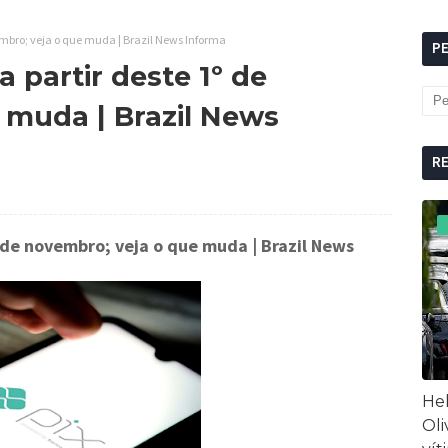
vembro; veja o que muda | Brazil News Informa
P
a partir deste 1º de
 muda | Brazil News
R
1º de novembro; veja o que muda
| Brazil News
Hel
Oli