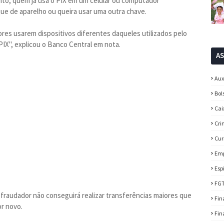
nto, quem já usa o PIX em um celular ou computador
ue de aparelho ou queira usar uma outra chave.
res usarem dispositivos diferentes daqueles utilizados pelo
 PIX", explicou o Banco Central em nota.
A
Aux
Bol
Cai
Cri
Cur
Em
Esp
FG
fraudador não conseguirá realizar transferências maiores que
Fin
or novo.
Fin