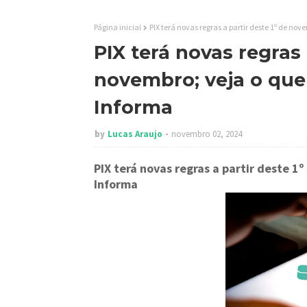
Página inicial
PIX terá novas regras a partir deste 1º de no
PIX terá novas regras 
novembro; veja o que
Informa
by
Lucas Araujo
novembro 02, 2024
PIX terá novas regras a partir deste 
Informa