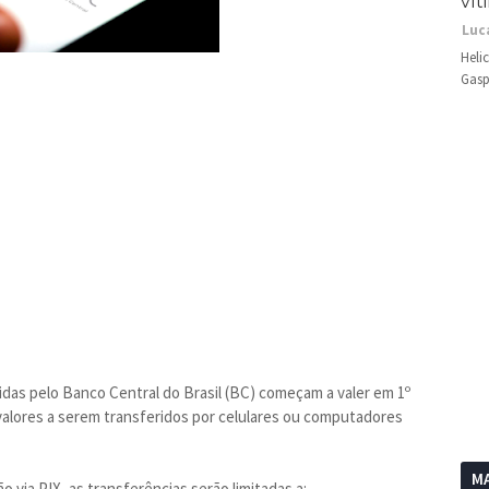
vít
Luc
Heli
Gasp
idas pelo Banco Central do Brasil (BC) começam a valer em 1º
valores a serem transferidos por celulares ou computadores
MA
o via PIX, as transferências serão limitadas a: