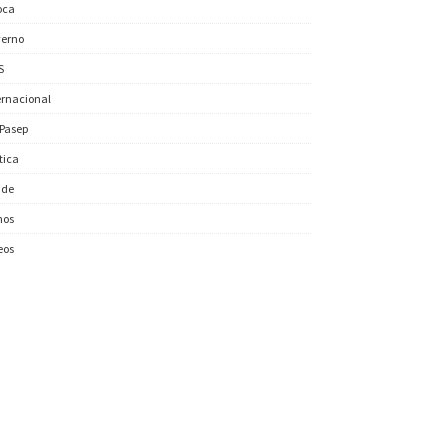
oca
erno
S
ernacional
/Pasep
ítica
úde
nos
eos