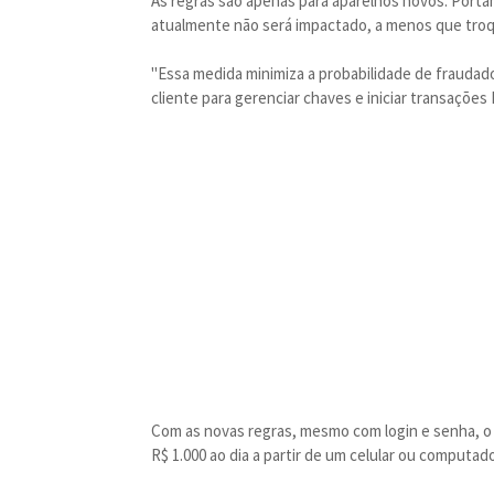
As regras são apenas para aparelhos novos. Porta
atualmente não será impactado, a menos que troq
"Essa medida minimiza a probabilidade de fraudado
cliente para gerenciar chaves e iniciar transações
Com as novas regras, mesmo com login e senha, o 
R$ 1.000 ao dia a partir de um celular ou computad