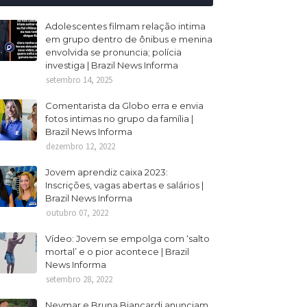
Adolescentes filmam relação intima
em grupo dentro de ônibus e menina
envolvida se pronuncia; polícia
investiga | Brazil News Informa
setembro 14, 2025
Comentarista da Globo erra e envia
fotos intimas no grupo da família |
Brazil News Informa
dezembro 12, 2022
Jovem aprendiz caixa 2023:
Inscrições, vagas abertas e salários |
Brazil News Informa
outubro 07, 2022
Vídeo: Jovem se empolga com ‘salto
mortal’ e o pior acontece | Brazil
News Informa
setembro 28, 2022
Neymar e Bruna Biancardi anunciam