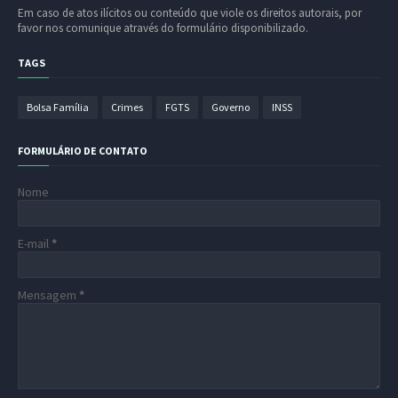
Em caso de atos ilícitos ou conteúdo que viole os direitos autorais, por
favor nos comunique através do formulário disponibilizado.
TAGS
Bolsa Família
Crimes
FGTS
Governo
INSS
FORMULÁRIO DE CONTATO
Nome
E-mail
*
Mensagem
*