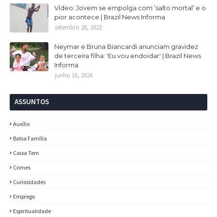
Vídeo: Jovem se empolga com ‘salto mortal’ e o
pior acontece | Brazil News Informa
setembro 28, 2022
Neymar e Bruna Biancardi anunciam gravidez
de terceira filha: 'Eu vou endoidar' | Brazil News
Informa
junho 16, 2026
ASSUNTOS
Auxílio
Bolsa Família
Caixa Tem
Crimes
Curiosidades
Emprego
Espiritualidade