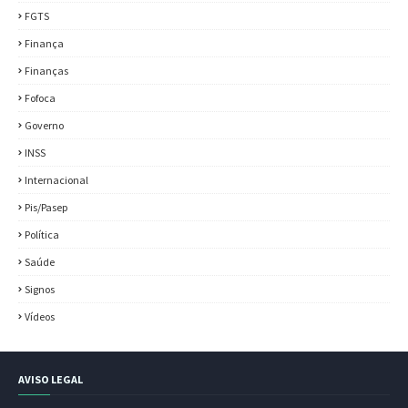
FGTS
Finança
Finanças
Fofoca
Governo
INSS
Internacional
Pis/Pasep
Política
Saúde
Signos
Vídeos
AVISO LEGAL