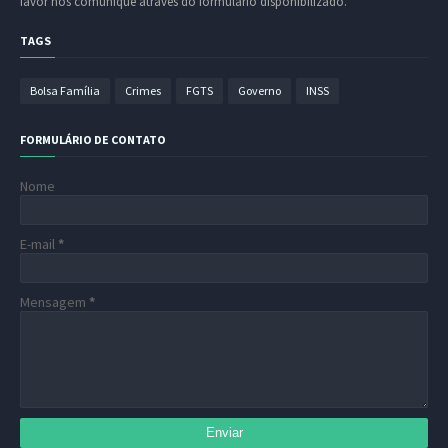
favor nos comunique através do formulário disponibilizado.
TAGS
Bolsa Família
Crimes
FGTS
Governo
INSS
FORMULÁRIO DE CONTATO
Nome
E-mail
*
Mensagem
*