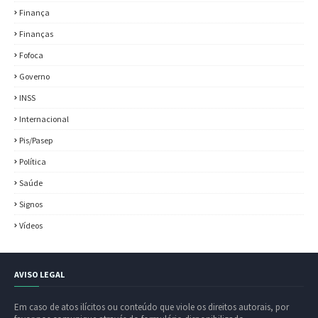
Finança
Finanças
Fofoca
Governo
INSS
Internacional
Pis/Pasep
Política
Saúde
Signos
Vídeos
AVISO LEGAL
Em caso de atos ilícitos ou conteúdo que viole os direitos autorais, por