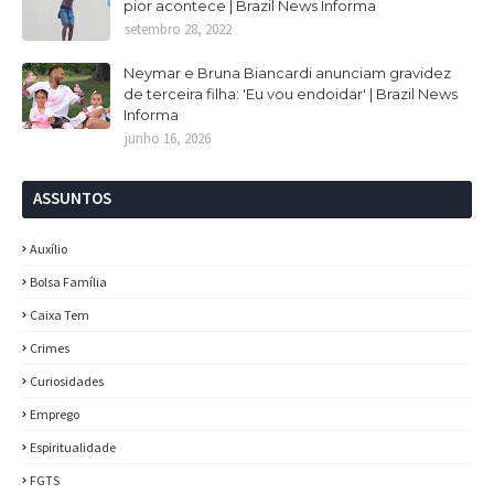
pior acontece | Brazil News Informa
setembro 28, 2022
Neymar e Bruna Biancardi anunciam gravidez
de terceira filha: 'Eu vou endoidar' | Brazil News
Informa
junho 16, 2026
ASSUNTOS
Auxílio
Bolsa Família
Caixa Tem
Crimes
Curiosidades
Emprego
Espiritualidade
FGTS