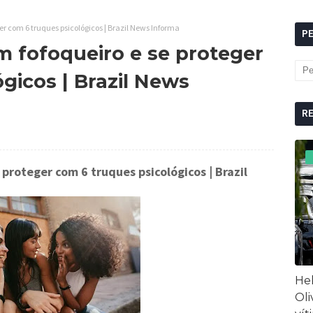
r com 6 truques psicológicos | Brazil News Informa
P
 fofoqueiro e se proteger
gicos | Brazil News
R
proteger com 6 truques psicológicos
| Brazil
Hel
Oli