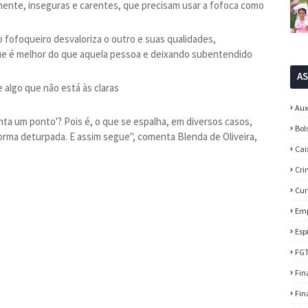
ente, inseguras e carentes, que precisam usar a fofoca como
 o fofoqueiro desvaloriza o outro e suas qualidades,
e é melhor do que aquela pessoa e deixando subentendido
A
 algo que não está às claras
Aux
a um ponto'? Pois é, o que se espalha, em diversos casos,
Bol
orma deturpada. E assim segue", comenta Blenda de Oliveira,
Cai
Cri
Cur
Em
Esp
FG
Fin
Fin