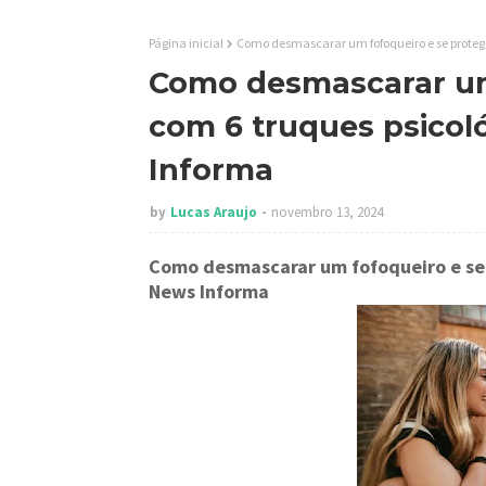
Página inicial
Como desmascarar um fofoqueiro e se protege
Como desmascarar um
com 6 truques psicoló
Informa
by
Lucas Araujo
novembro 13, 2024
Como desmascarar um fofoqueiro e se 
News Informa