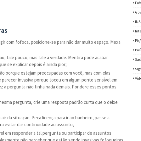
Fof
Gov
INS
ras
Int
Pis
agir com fofoca, posicione-se para não dar muito espaço. Mexa
Pol
ão, fale pouco, mas fale a verdade. Mentira pode acabar
Sa
ue se explicar depois é ainda pior;
Sig
ão porque estejam preocupadas com você, mas com elas
Víd
 parecer invasiva porque tocou em algum ponto sensível em
vez a pergunta não tinha nada demais. Pondere esses pontos
mesma pergunta, crie uma resposta padrão curta que o deixe
r da situação. Peça licença para ir ao banheiro, passe a
ra evitar dar continuidade ao assunto;
l em responder a tal pergunta ou participar de assuntos
mplesmente não perceber que estão sendo invasivas fofoqueiras