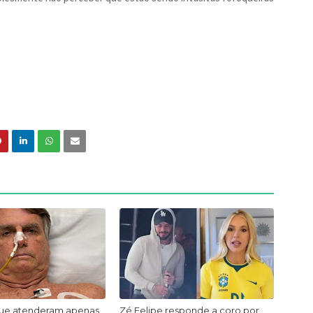
ue atenderam apenas
Zé Felipe responde a coro por