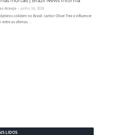
imas mortais | Brazil News Informa
as Araujo
junho 16, 2026
cópteros colidem no Brasil: cantor Oliver Tree e influencer
i entre as vítimas…
IS LIDOS