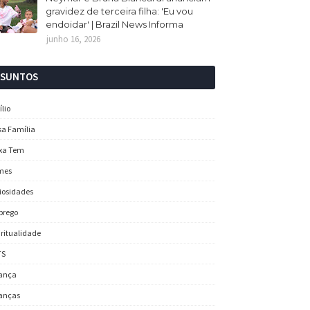
gravidez de terceira filha: 'Eu vou
endoidar' | Brazil News Informa
junho 16, 2026
SSUNTOS
ílio
sa Família
xa Tem
mes
iosidades
prego
iritualidade
TS
ança
anças