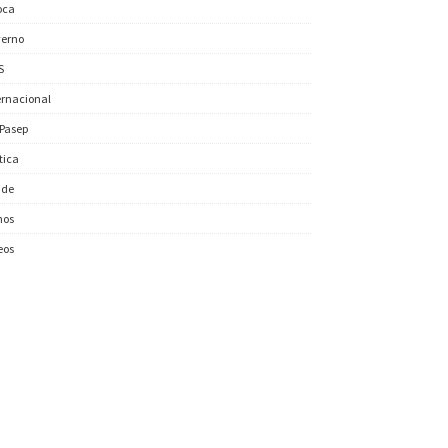
oca
erno
S
ernacional
/Pasep
ítica
úde
nos
eos