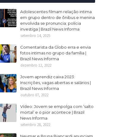
Adolescentes filmam relação intima
em grupo dentro de ônibus e menina
envolvida se pronuncia; polícia
investiga | Brazil News Informa
setembro 14, 2025
Comentarista da Globo erra e envia
fotos intimas no grupo da família |
Brazil News Informa
dezembro 12, 2022
Jovem aprendiz caixa 2023:
Inscrições, vagas abertas e salários |
Brazil News Informa
outubro 07, 2022
Vídeo: Jovem se empolga com ‘salto
mortal’ e o pior acontece | Brazil
News Informa
setembro 28, 2022
Neymar e Bruna Biancardi anunciam