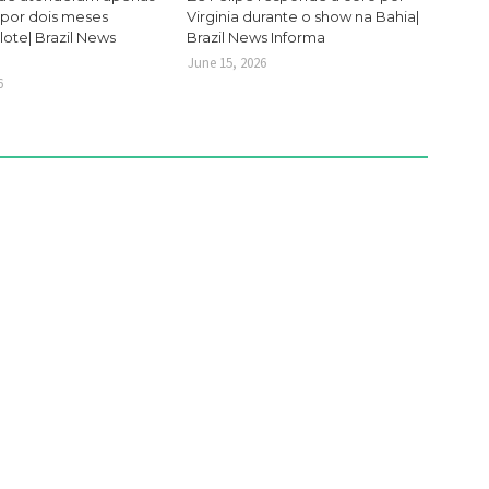
 por dois meses
Virginia durante o show na Bahia|
lote| Brazil News
Brazil News Informa
June 15, 2026
6